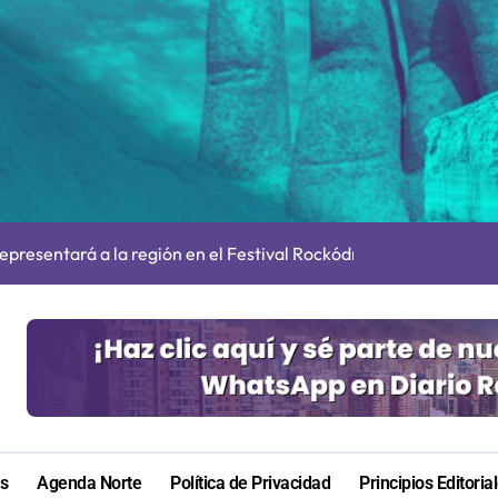
irmado como refuerzo estrella de Unión Española
cautadas tras investigaciones iniciadas en Antofagasta
presentará a la región en el Festival Rockódromo de Valparaís
s en Antofagasta termina en sumarios sanitarios
 autorizaciones para importar carnes por Paso Jama
irá en Maldivas, Portugal y Brasil por el Tour Mundial de Body
ara nuevas contrataciones en la Región Antofagasta
e transparentar datos ante controvertida medida que evalúa el
s: De estar de acuerdo con privatizar Codelco a defender una e
as
Agenda Norte
Política de Privacidad
Principios Editoria