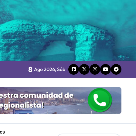
o
8
Ago 2026, Sáb
board
 Gobierno
mpresa 100% estatal
les