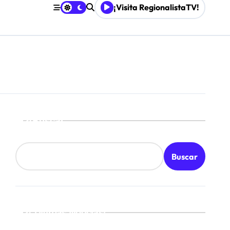
¡Visita RegionalistaTV!
les
Buscar
Buscar
¡Ultimas Noticias!