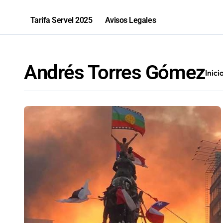
Salud inicia sumario contra Embotell
Tarifa Servel 2025
Avisos Legales
Antofagastino Ángelo Araos es conf
2,1 toneladas de marihuana fueron in
Andrés Torres Gómez
Inici