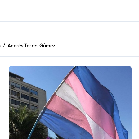
adora Andina y prohíbe uso de caldera por graves riesgos labora
irmado como refuerzo estrella de Unión Española
cautadas tras investigaciones iniciadas en Antofagasta
o
Andrés Torres Gómez