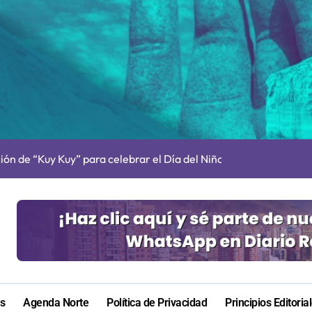
ugura ruta eléctrica de carga de casi 500 kilómetros
cultar información”: Colegio de Periodistas cuestiona la “Ley 
ión de “Kuy Kuy” para celebrar el Día del Niño
res de 75 años gracias a la reforma aprobada el 2025
n su entrenamiento para enfrentar emergencias complejas
tró 7.310 accidentes laborales y de trayecto durante 2025
ina que apuesta por la música queer y la representación sáfica
ctiva a autor de femicidio tentado contra calameña
as
Agenda Norte
Política de Privacidad
Principios Editoria
los Premios Regionales “Linterna de Papel” 2026