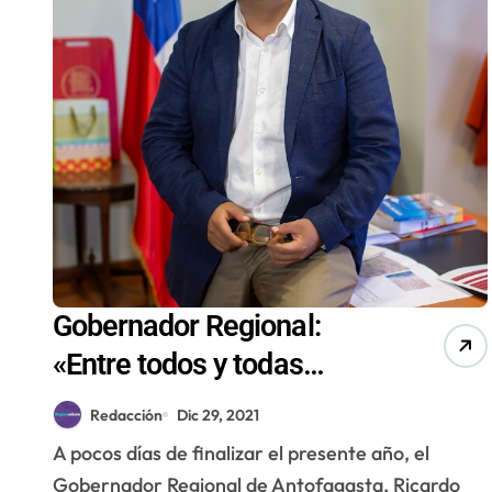
Gobernador Regional:
«Entre todos y todas
debemos construir la
Redacción
Dic 29, 2021
nueva Estrategia Regional
A pocos días de finalizar el presente año, el
de Desarrollo»
Gobernador Regional de Antofagasta, Ricardo