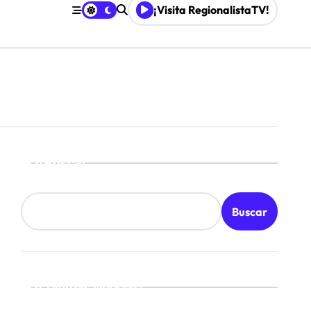
¡Visita RegionalistaTV!
retenimiento local
Mordaza 2.0”
Buscar
Buscar
¡Ultimas Noticias!