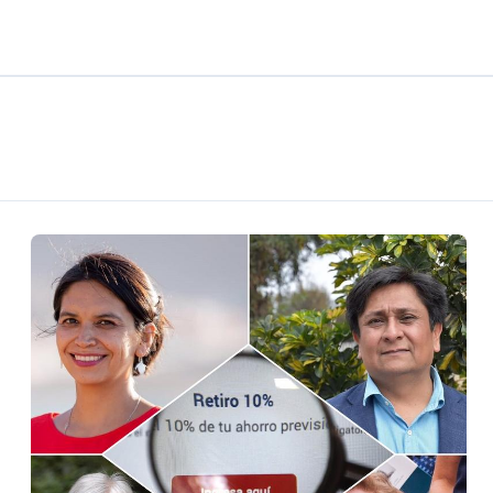
ra su primer año consolidándose como polo de encuentro y ent
ugura ruta eléctrica de carga de casi 500 kilómetros
cultar información”: Colegio de Periodistas cuestiona la “Ley 