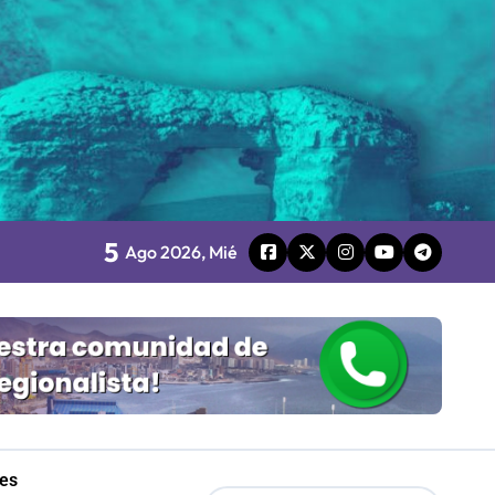
Mordaza 2.0”
5
Ago 2026, Mié
les