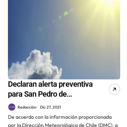
Declaran alerta preventiva
para San Pedro de
Atacama, Calama y
Redacción
Dic 27, 2021
Antofagasta por altas
De acuerdo con la información proporcionada
temperaturas
por la Dirección Meteorológica de Chile (DMC), a