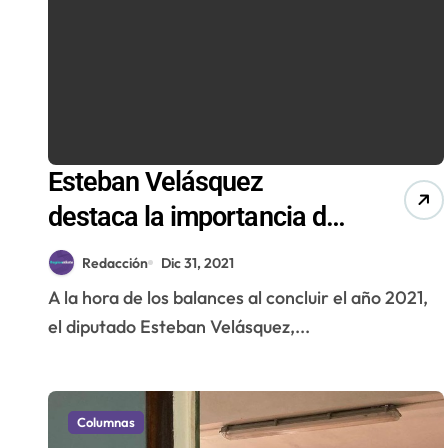
Esteban Velásquez
destaca la importancia del
Royalty Minero para
Redacción
Dic 31, 2021
nuestra región
A la hora de los balances al concluir el año 2021,
el diputado Esteban Velásquez,...
Columnas