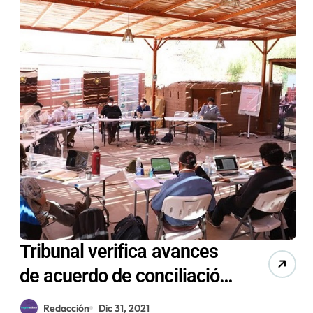
Tribunal verifica avances
de acuerdo de conciliación
entre Minera Escondida,
Redacción
Dic 31, 2021