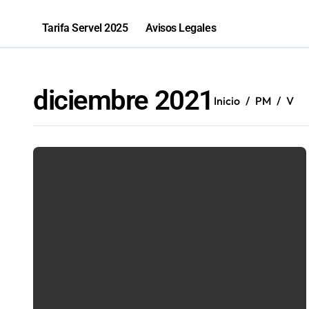
Bravar Sports Bar Antofagasta celeb
Tarifa Servel 2025
Avisos Legales
Récord en Chile: Novandino Litio ina
“Los que ganan son quienes quieren o
diciembre 2021
Inicio
PM
V