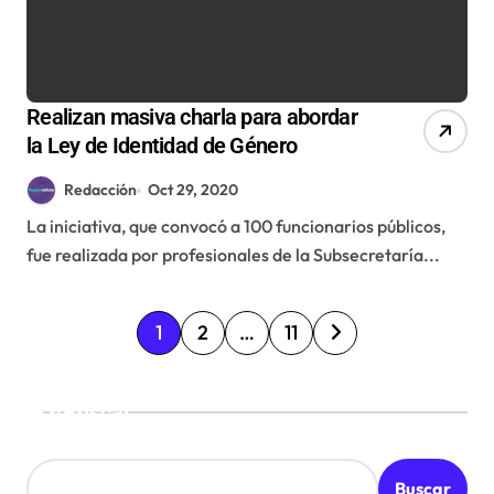
Realizan masiva charla para abordar
la Ley de Identidad de Género
Redacción
Oct 29, 2020
La iniciativa, que convocó a 100 funcionarios públicos,
fue realizada por profesionales de la Subsecretaría...
P
1
2
…
11
a
g
Buscar
i
n
Buscar