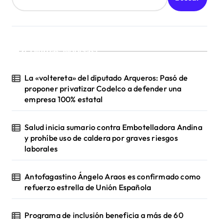
a
c
i
¡Ultimas Noticias!
ó
n
La «voltereta» del diputado Arqueros: Pasó de
d
proponer privatizar Codelco a defender una
empresa 100% estatal
e
e
Salud inicia sumario contra Embotelladora Andina
n
y prohíbe uso de caldera por graves riesgos
laborales
t
r
Antofagastino Ángelo Araos es confirmado como
a
refuerzo estrella de Unión Española
d
a
Programa de inclusión beneficia a más de 60