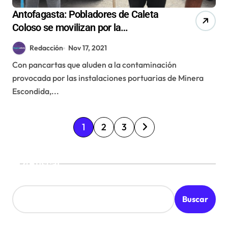
Antofagasta: Pobladores de Caleta
Coloso se movilizan por la
contaminación de Minera Escondida
Redacción
Nov 17, 2021
e inician demanda civil
Con pancartas que aluden a la contaminación
provocada por las instalaciones portuarias de Minera
Escondida,...
P
1
2
3
a
g
Buscar
i
n
Buscar
a
c