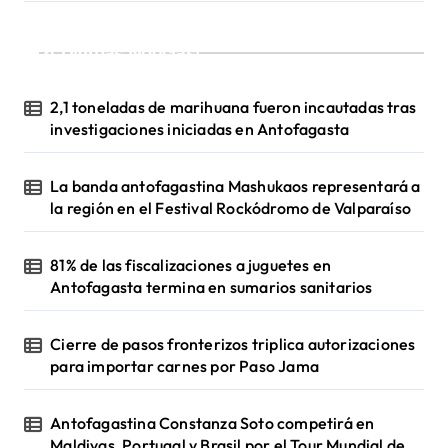
i
¡Ultimas Noticias!
ó
n
2,1 toneladas de marihuana fueron incautadas tras
d
investigaciones iniciadas en Antofagasta
e
La banda antofagastina Mashukaos representará a
e
la región en el Festival Rockódromo de Valparaíso
n
t
81% de las fiscalizaciones a juguetes en
Antofagasta termina en sumarios sanitarios
r
a
Cierre de pasos fronterizos triplica autorizaciones
d
para importar carnes por Paso Jama
a
s
Antofagastina Constanza Soto competirá en
Maldivas, Portugal y Brasil por el Tour Mundial de