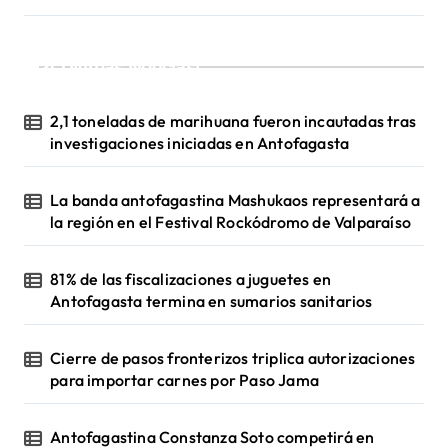
c
i
¡Ultimas Noticias!
ó
n
2,1 toneladas de marihuana fueron incautadas tras
d
investigaciones iniciadas en Antofagasta
e
La banda antofagastina Mashukaos representará a
e
la región en el Festival Rockódromo de Valparaíso
n
t
81% de las fiscalizaciones a juguetes en
Antofagasta termina en sumarios sanitarios
r
a
Cierre de pasos fronterizos triplica autorizaciones
d
para importar carnes por Paso Jama
a
s
Antofagastina Constanza Soto competirá en