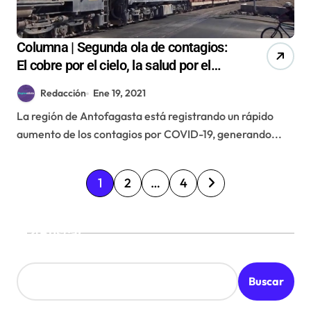
Columna | Segunda ola de contagios:
El cobre por el cielo, la salud por el
suelo
Redacción
Ene 19, 2021
La región de Antofagasta está registrando un rápido
aumento de los contagios por COVID-19, generando...
P
1
2
…
4
a
g
Buscar
i
n
Buscar
a