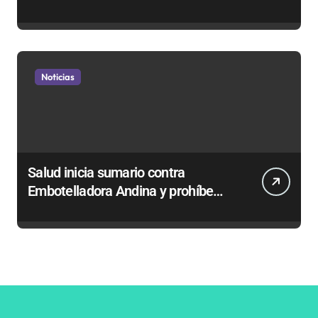
privatizar Codelco a defender una
empresa 100% estatal
Noticias
Salud inicia sumario contra
Embotelladora Andina y prohíbe
uso de caldera por graves riesgos
laborales