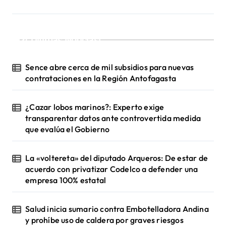
c
i
¡Ultimas Noticias!
ó
n
Sence abre cerca de mil subsidios para nuevas
d
contrataciones en la Región Antofagasta
e
¿Cazar lobos marinos?: Experto exige
e
transparentar datos ante controvertida medida
n
que evalúa el Gobierno
t
La «voltereta» del diputado Arqueros: De estar de
r
acuerdo con privatizar Codelco a defender una
a
empresa 100% estatal
d
a
Salud inicia sumario contra Embotelladora Andina
y prohíbe uso de caldera por graves riesgos