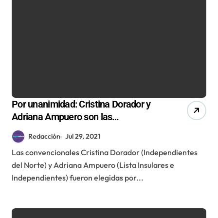
Por unanimidad: Cristina Dorador y
Adriana Ampuero son las
coordinadoras de la comisión de
Redacción
Jul 29, 2021
Descentralización de la Convención
Las convencionales Cristina Dorador (Independientes
Constitucional
del Norte) y Adriana Ampuero (Lista Insulares e
Independientes) fueron elegidas por...