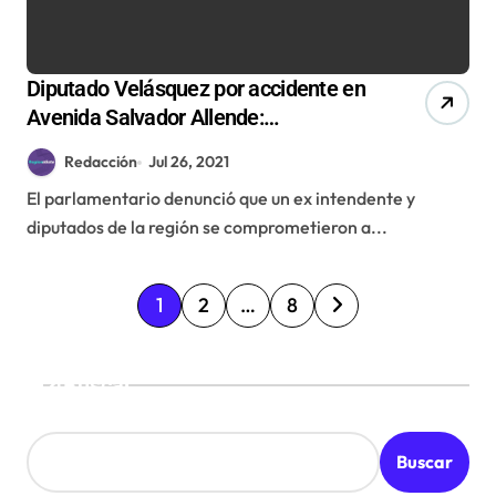
Diputado Velásquez por accidente en
Avenida Salvador Allende:
«Autoridades nos han mentido
Redacción
Jul 26, 2021
incansablemente»
El parlamentario denunció que un ex intendente y
diputados de la región se comprometieron a...
P
1
2
…
8
a
g
Buscar
i
n
Buscar
a