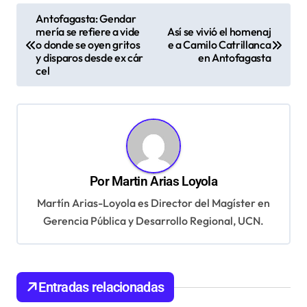
N
Antofagasta: Gendar
mería se refiere a vide
Así se vivió el homenaj
a
o donde se oyen gritos
e a Camilo Catrillanca
v
y disparos desde ex cár
en Antofagasta
cel
e
g
a
c
i
Por
Martin Arias Loyola
ó
Martín Arias-Loyola es Director del Magíster en
n
Gerencia Pública y Desarrollo Regional, UCN.
d
e
e
Entradas relacionadas