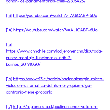
ganan-los-parlamentarios-chile-2/876423/
[13]
https://youtube.com/watch?v=AUiOABP-6Uo
[14]
https://youtube.com/watch?v=AUiOABP-6Uo
[15]
https://www.cnnchile.com/lodijeronencnn/diputada-
nunez-montaje-funcionario-indh-7-
balines_20191030/
[16]
https://www.t13.cl/noticia/nacional/sergio-micco-
violacion-sistematica-dd.hh.-no-y-quien-diga-
contrario-tiene-probarlo
[17]
https://regionalista.cl/paulina-nunez-voto-en-