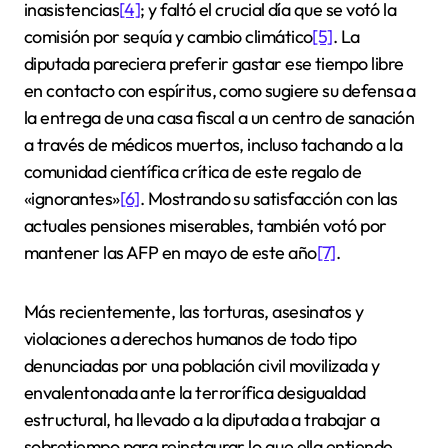
inasistencias
[4]
; y faltó el crucial día que se votó la
comisión por sequía y cambio climático
[5]
. La
diputada pareciera preferir gastar ese tiempo libre
en contacto con espíritus, como sugiere su defensa a
la entrega de una casa fiscal a un centro de sanación
a través de médicos muertos, incluso tachando a la
comunidad científica crítica de este regalo de
«ignorantes»
[6]
. Mostrando su satisfacción con las
actuales pensiones miserables, también votó por
mantener las AFP en mayo de este año
[7]
.
Más recientemente, las torturas, asesinatos y
violaciones a derechos humanos de todo tipo
denunciadas por una población civil movilizada y
envalentonada ante la terrorífica desigualdad
estructural, ha llevado a la diputada a trabajar a
sobretiempo para reinstaurar lo que ella entiende