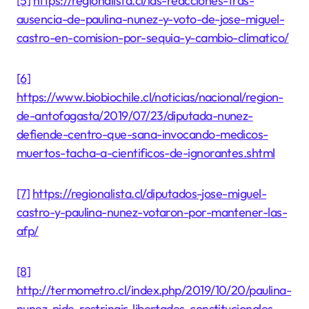
[5]
https://regionalista.cl/las-reacciones-tras-
ausencia-de-paulina-nunez-y-voto-de-jose-miguel-
castro-en-comision-por-sequia-y-cambio-climatico/
[6]
https://www.biobiochile.cl/noticias/nacional/region-
de-antofagasta/2019/07/23/diputada-nunez-
defiende-centro-que-sana-invocando-medicos-
muertos-tacha-a-cientificos-de-ignorantes.shtml
[7]
https://regionalista.cl/diputados-jose-miguel-
castro-y-paulina-nunez-votaron-por-mantener-las-
afp/
[8]
http://termometro.cl/index.php/2019/10/20/paulina-
nunez-pide-restringir-libertades-constitucionales-