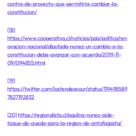
contra-de-proyecto-que-permitiria-cambiar-la-
constitucion/
[18]
https://www.cooperativa.cl/noticias/pais/politica/ren
ovacion-nacional/diputada-nunez-un-cambio-a-la-
constitucion-debe-avanzar-con-acuerdo/2019-11-
09/094855.html
[19]
https://twitter.com/lostendeavour/status/119498589
7827192832
[20]
https://regionalista.cl/paulina-nunez-pide-
toque-de-queda-para-la-region-de-antofagasta/