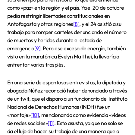
como «paz» en la región y el país. Ya el 20 de octubre
pedía restringir libertades constitucionales en
Antofagasta y otras regiones
[8]
, y el 24 asistió a su
trabajo para romper carteles denunciando el número
de muertos y heridos durante el estado de
emergencia
[9]
. Pero ese exceso de energía, también
visto en la maratónica Evelyn Matthei, la llevaría a
enfrentar varios traspiés.
En una serie de espantosas entrevistas, la diputada y
abogada Núñez reconoció haber denunciado a través
de un twit, que el disparo a un funcionario del Instituto
Nacional de Derechos Humanos (INDH) fue un
«montaje»
[10]
, mencionando como evidencia «videos
de redes sociales»
[11]
. Esto asusta, ya que no solo se
da el lujo de hacer su trabajo de una manera que a