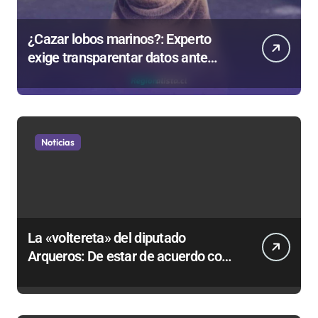
¿Cazar lobos marinos?: Experto
exige transparentar datos ante
controvertida medida que evalúa el
Gobierno
Noticias
La «voltereta» del diputado
Arqueros: De estar de acuerdo con
privatizar Codelco a defender una
empresa 100% estatal