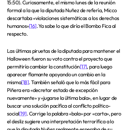
15:50). Curiosamente, el mismo lunes de la reunión
formal a la que la diputada Nuñez de refería, Micco
descartaba «violaciones sistemáticas a los derechos
humanos»
[16]
. Ya sabe lo que diría el Bombo Fica al
respecto.
Las últimas piruetas de la diputada para mantener el
Halloween fueron su voto contra el proyecto que
permitiría cambiar la constitución
[17]
, para luego
aparecer flamante apoyando un cambio en la
misma
[18]
. También señaló que lo más fácil para
Piñera era «decretar estado de excepción
nuevamente» y «jugarse la última bala», en lugar de
buscar una solución pacífica al conflicto político-
social
[19]
. Corrige la palabra «bala» por «carta», pero
el desliz sugiere una interpretación terrorífica a lo
que la diputada Nuñez realmente esperaba de su