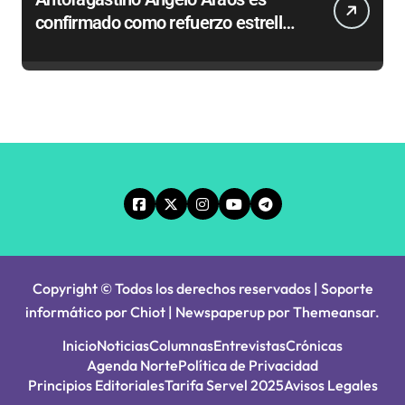
confirmado como refuerzo estrella
de Unión Española
Copyright © Todos los derechos reservados | Soporte
informático por Chiot
|
Newspaperup
por
Themeansar
.
Inicio
Noticias
Columnas
Entrevistas
Crónicas
Agenda Norte
Política de Privacidad
Principios Editoriales
Tarifa Servel 2025
Avisos Legales