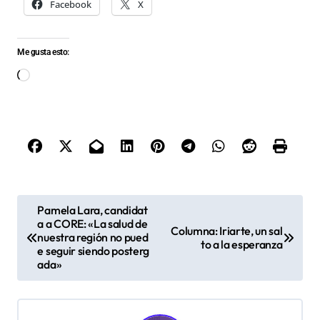
Facebook
X
Me gusta esto:
Cargando...
N
Pamela Lara, candidat
a a CORE: «La salud de
a
Columna: Iriarte, un sal
nuestra región no pued
to a la esperanza
v
e seguir siendo posterg
ada»
e
g