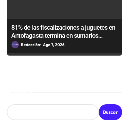
81% de las fiscalizaciones a juguetes en
Antofagasta termina en sumarios
sanitarios
Redacción
Ago 7, 2026
Buscar
Buscar