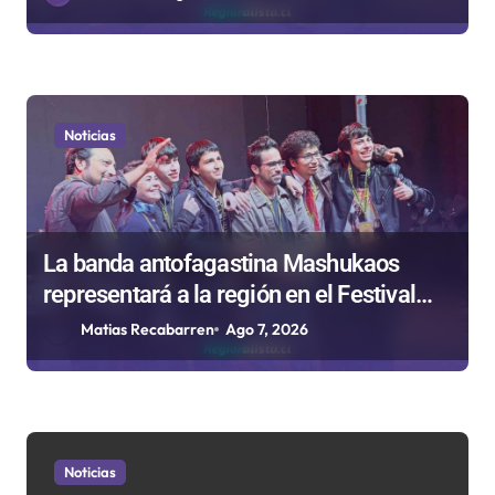
s
Noticias
La banda antofagastina Mashukaos
representará a la región en el Festival
Rockódromo de Valparaíso
Matias Recabarren
Ago 7, 2026
Noticias