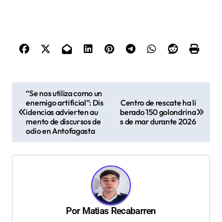
N
“Se nos utiliza como un
enemigo artificial”: Dis
Centro de rescate ha li
a
idencias advierten au
berado 150 golondrina
v
mento de discursos de
s de mar durante 2026
odio en Antofagasta
e
g
a
c
i
Por
Matias Recabarren
ó