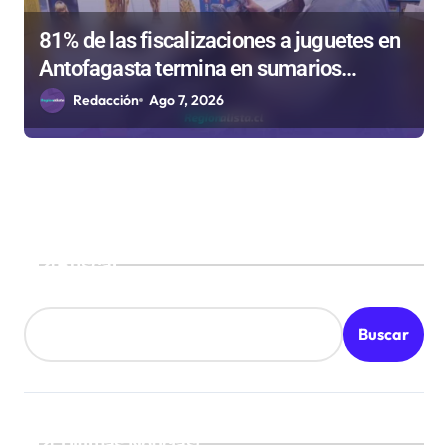
81% de las fiscalizaciones a juguetes en
Antofagasta termina en sumarios
sanitarios
Redacción
Ago 7, 2026
Buscar
Buscar
¡Ultimas Noticias!