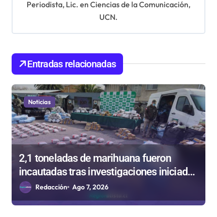
Periodista, Lic. en Ciencias de la Comunicación,
n
UCN.
d
e
e
Entradas relacionadas
n
t
Noticias
r
a
d
a
2,1 toneladas de marihuana fueron
incautadas tras investigaciones iniciadas
s
en Antofagasta
Redacción
Ago 7, 2026