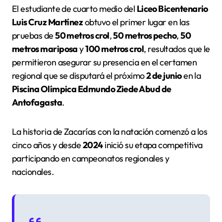
El estudiante de cuarto medio del
Liceo Bicentenario
Luis Cruz Martínez
obtuvo el primer lugar en las
pruebas de
50 metros crol
,
50 metros pecho
,
50
metros mariposa
y
100 metros crol
, resultados que le
permitieron asegurar su presencia en el certamen
regional que se disputará el próximo
2 de junio
en la
Piscina Olímpica Edmundo Ziede Abud de
Antofagasta
.
La historia de Zacarías con la natación comenzó a los
cinco años y desde
2024
inició su etapa competitiva
participando en campeonatos regionales y
nacionales.