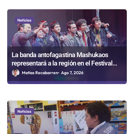
Noticias
La banda antofagastina Mashukaos
representará a la región en el Festival
Rockódromo de Valparaíso
Matias Recabarren
Ago 7, 2026
Noticias