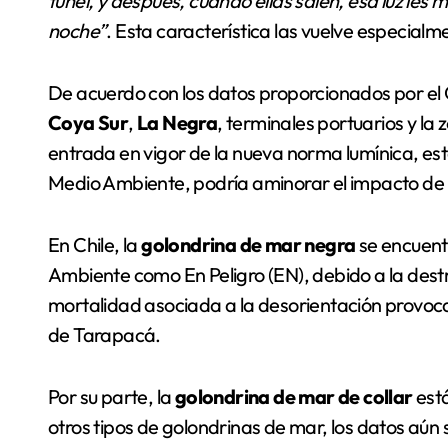
túnel, y después, cuando ellas salen, esa luz les m
noche”
. Esta característica las vuelve especialm
De acuerdo con los datos proporcionados por el
Coya Sur
,
La Negra
, terminales portuarios y l
entrada en vigor de la nueva norma lumínica, esta
Medio Ambiente, podría aminorar el impacto de l
En Chile, la
golondrina de mar negra
se encuentr
Ambiente como En Peligro (EN), debido a la destruc
mortalidad asociada a la desorientación provocad
de Tarapacá.
Por su parte, la
golondrina de mar de collar
está
otros tipos de golondrinas de mar, los datos aún