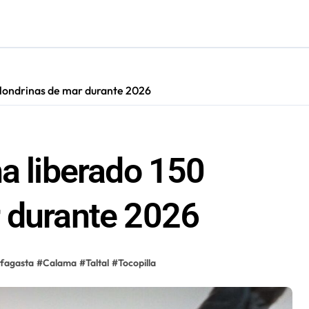
cultar información”: Colegio de Periodistas cuestiona la “Ley 
olondrinas de mar durante 2026
ha liberado 150
 durante 2026
fagasta
#
Calama
#
Taltal
#
Tocopilla