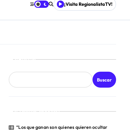
¡Visita RegionalistaTV!
Mordaza 2.0”
Buscar
Buscar
¡Ultimas Noticias!
“Los que ganan son quienes quieren ocultar