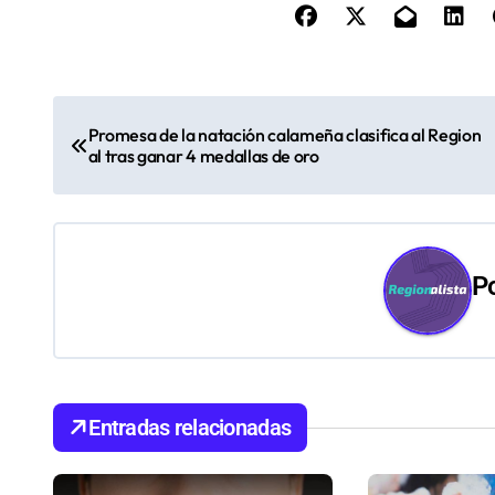
N
Promesa de la natación calameña clasifica al Region
a
al tras ganar 4 medallas de oro
v
e
P
g
a
c
i
Entradas relacionadas
ó