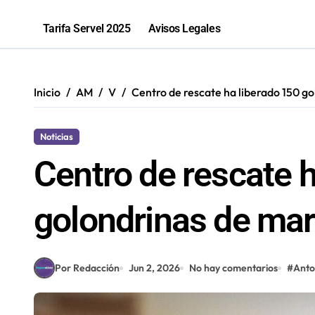
“Los que ganan son quienes quieren o
Tarifa Servel 2025
Avisos Legales
Inicio
AM
V
Centro de rescate ha liberado 150 g
Noticias
Centro de rescate 
golondrinas de mar
Por Redacción
Jun 2, 2026
No hay comentarios
#
Anto