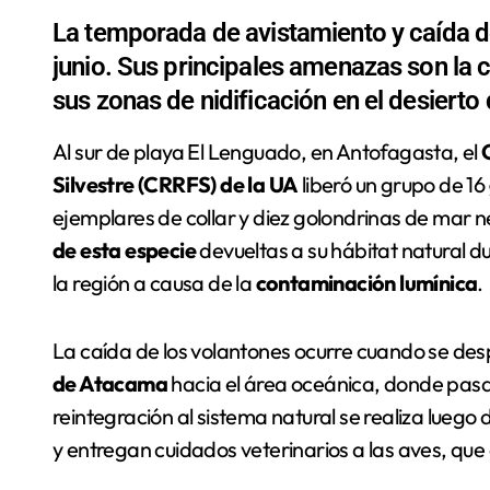
La temporada de avistamiento y caída de
junio. Sus principales amenazas son la c
sus zonas de nidificación en el desiert
Al sur de playa El Lenguado, en Antofagasta, el
Silvestre (CRRFS) de la UA
liberó un grupo de 16
ejemplares de collar y diez golondrinas de mar
de esta especie
devueltas a su hábitat natural du
la región a causa de la
contaminación lumínica
.
La caída de los volantones ocurre cuando se despl
de Atacama
hacia el área oceánica, donde pasan
reintegración al sistema natural se realiza lueg
y entregan cuidados veterinarios a las aves, que 