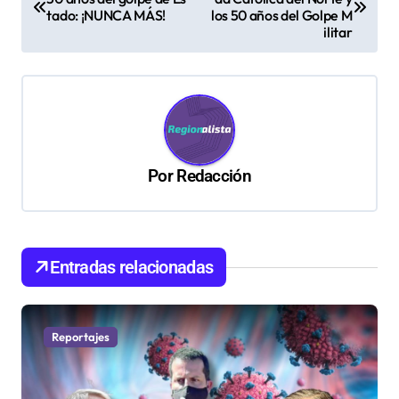
a
tado: ¡NUNCA MÁS!
los 50 años del Golpe M
v
ilitar
e
g
a
c
Por
Redacción
i
ó
n
d
Entradas relacionadas
e
e
Reportajes
n
t