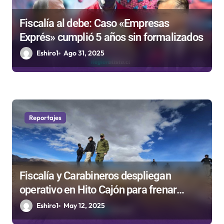
r
Fiscalía al debe: Caso «Empresas
a
Exprés» cumplió 5 años sin formalizados
d
Eshiro1
Ago 31, 2025
a
s
Reportajes
Fiscalía y Carabineros despliegan
operativo en Hito Cajón para frenar
tráfico de drogas y contrabando en
Eshiro1
May 12, 2025
Antofagasta