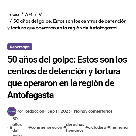
Inicio
AM
V
50 años del golpe: Estos son los centros de detención
y tortura que operaron en la región de Antofagasta
Reportajes
50 años del golpe: Estos son los
centros de detención y tortura
que operaron en la región de
Antofagasta
Por Redacción
Sep 11, 2023
No hay comentarios
50
años
derechos
#
#
conmemoración
#
#
dictadura
#
memoria
del
humanos
golpe