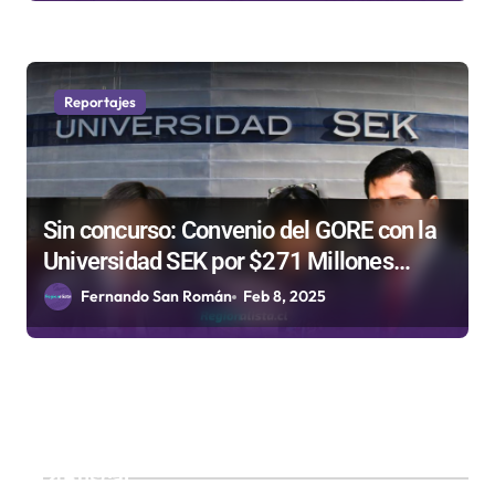
Reportajes
Sin concurso: Convenio del GORE con la
Universidad SEK por $271 Millones
involucra a exministra Javiera Blanco y a
Fernando San Román
Feb 8, 2025
asesoras del senador Pedro Araya
Buscar