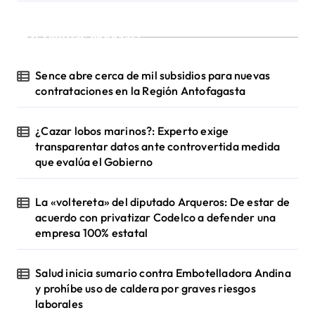
i
¡Ultimas Noticias!
ó
n
Sence abre cerca de mil subsidios para nuevas
d
contrataciones en la Región Antofagasta
e
¿Cazar lobos marinos?: Experto exige
e
transparentar datos ante controvertida medida
n
que evalúa el Gobierno
t
La «voltereta» del diputado Arqueros: De estar de
r
acuerdo con privatizar Codelco a defender una
a
empresa 100% estatal
d
a
Salud inicia sumario contra Embotelladora Andina
y prohíbe uso de caldera por graves riesgos
s
laborales