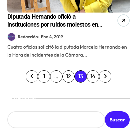
Diputada Hernando ofició a
instituciones por ruidos molestos en
sector Parque Croacia de
Redacción
Ene 4, 2019
Antofagasta
Cuatro oficios solicitó la diputada Marcela Hernando en
la Hora de Incidentes de la Cámara...
P
1
…
12
13
14
a
g
Buscar
i
n
Buscar
a
c