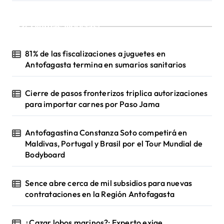
i
¡Ultimas Noticias!
ó
n
81% de las fiscalizaciones a juguetes en
d
Antofagasta termina en sumarios sanitarios
e
Cierre de pasos fronterizos triplica autorizaciones
e
para importar carnes por Paso Jama
n
t
Antofagastina Constanza Soto competirá en
Maldivas, Portugal y Brasil por el Tour Mundial de
r
Bodyboard
a
d
Sence abre cerca de mil subsidios para nuevas
a
contrataciones en la Región Antofagasta
s
¿Cazar lobos marinos?: Experto exige