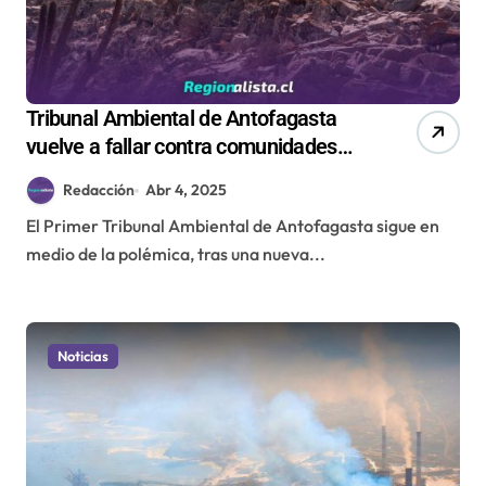
Tribunal Ambiental de Antofagasta
vuelve a fallar contra comunidades
locales y valida proyecto minero
Redacción
Abr 4, 2025
Comahue cerca de Reserva La
El Primer Tribunal Ambiental de Antofagasta sigue en
Chimba
medio de la polémica, tras una nueva...
Noticias