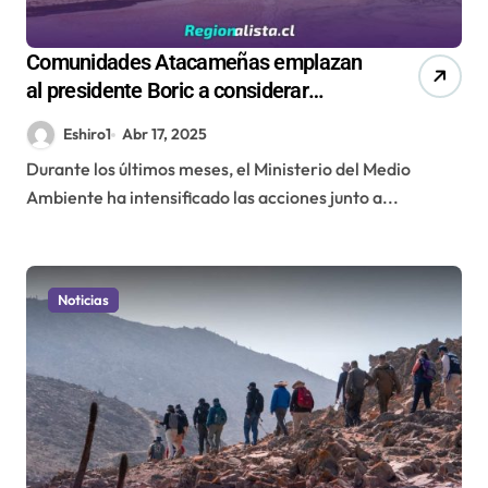
Comunidades Atacameñas emplazan
al presidente Boric a considerar
criterios científicos y conocimientos
Eshiro1
Abr 17, 2025
ancestrales en definición de áreas de
Durante los últimos meses, el Ministerio del Medio
protección
Ambiente ha intensificado las acciones junto a...
Noticias