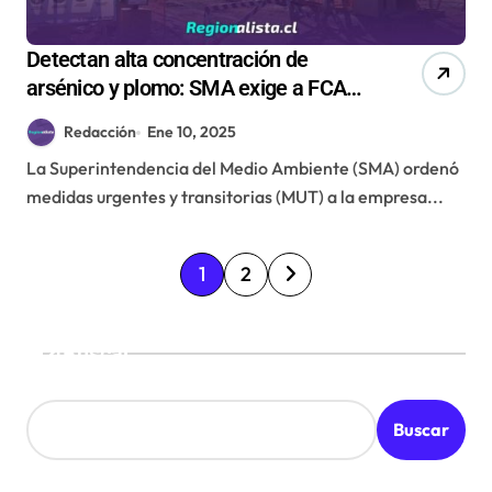
Detectan alta concentración de
arsénico y plomo: SMA exige a FCAB
medidas urgentes en proyecto de
Redacción
Ene 10, 2025
remediación
La Superintendencia del Medio Ambiente (SMA) ordenó
medidas urgentes y transitorias (MUT) a la empresa...
P
1
2
a
g
Buscar
i
n
Buscar
a
c