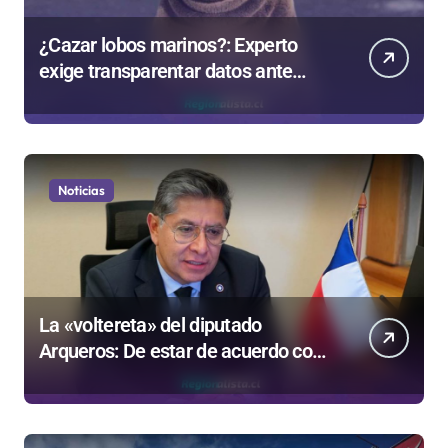
¿Cazar lobos marinos?: Experto
exige transparentar datos ante
controvertida medida que evalúa el
Gobierno
Noticias
La «voltereta» del diputado
Arqueros: De estar de acuerdo con
privatizar Codelco a defender una
empresa 100% estatal