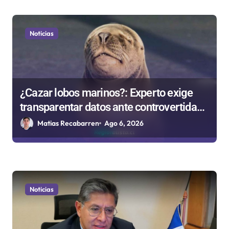
Noticias
¿Cazar lobos marinos?: Experto exige
transparentar datos ante controvertida
medida que evalúa el Gobierno
Matias Recabarren
Ago 6, 2026
Noticias