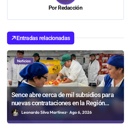
Por
Redacción
i
ó
n
d
Entradas relacionadas
e
e
Noticias
n
t
r
Sence abre cerca de mil subsidios para
a
nuevas contrataciones en la Región
d
Antofagasta
Leonardo Silva Martínez
Ago 6, 2026
a
s