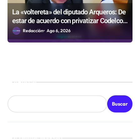
La «voltereta» del diputado Arqueros: De
estar de acuerdo con privatizar Codelco a
defender una empresa 100% estatal
Redacción
Ago 6, 2026
Buscar
Buscar
¡Ultimas Noticias!