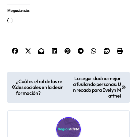
Me gusta esto:
Cargando...
N
La seguridad no mejor
¿Cuál es el rol de las re
a fusilando personas: U
a
des sociales en la desin
n recado para Evelyn M
formación?
v
atthei
e
g
a
c