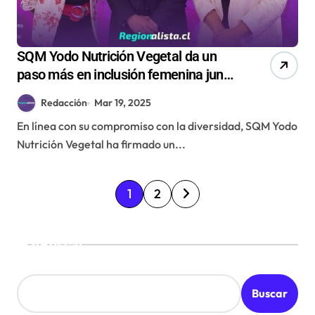
SQM Yodo Nutrición Vegetal da un
paso más en inclusión femenina junto
a WIM Chile
Redacción
Mar 19, 2025
En línea con su compromiso con la diversidad, SQM Yodo
Nutrición Vegetal ha firmado un...
P
1
2
a
g
Buscar
i
n
Buscar
a