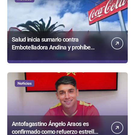
Salud inicia sumario contra
Embotelladora Andina y prohíbe
uso de caldera por graves riesgos
laborales
Noticias
Antofagastino Ángelo Araos es
confirmado como refuerzo estrella