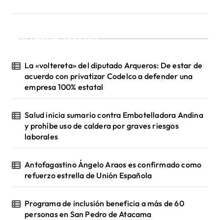
c
i
¡Ultimas Noticias!
ó
n
La «voltereta» del diputado Arqueros: De estar de
d
acuerdo con privatizar Codelco a defender una
empresa 100% estatal
e
e
Salud inicia sumario contra Embotelladora Andina
n
y prohíbe uso de caldera por graves riesgos
laborales
t
r
Antofagastino Ángelo Araos es confirmado como
a
refuerzo estrella de Unión Española
d
a
Programa de inclusión beneficia a más de 60
personas en San Pedro de Atacama