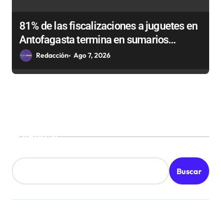
81% de las fiscalizaciones a juguetes en
Antofagasta termina en sumarios
sanitarios
Redacción
Ago 7, 2026
Buscar
Buscar