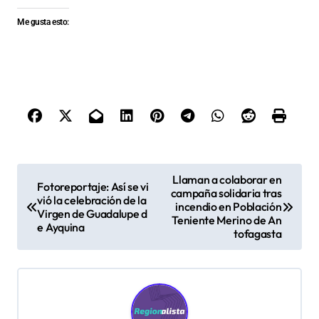
Me gusta esto:
N
Llaman a colaborar en
Fotoreportaje: Así se vi
campaña solidaria tras
a
vió la celebración de la
incendio en Población
Virgen de Guadalupe d
v
Teniente Merino de An
e Ayquina
tofagasta
e
g
a
c