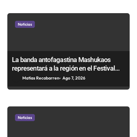
Noticias
La banda antofagastina Mashukaos
representará a la región en el Festival
Rockódromo de Valparaíso
Matias Recabarren
Ago 7, 2026
Noticias