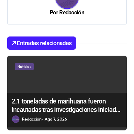
i
Por
Redacción
ó
n
d
Entradas relacionadas
e
e
n
Noticias
t
r
a
2,1 toneladas de marihuana fueron
d
incautadas tras investigaciones iniciadas
a
en Antofagasta
Redacción
Ago 7, 2026
s