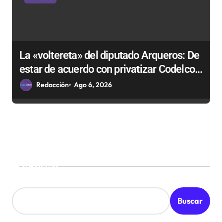
La «voltereta» del diputado Arqueros: De
estar de acuerdo con privatizar Codelco a
defender una empresa 100% estatal
Redacción
Ago 6, 2026
Buscar
Buscar