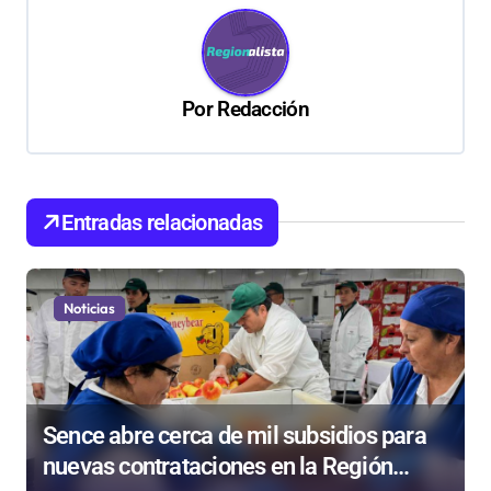
a
c
i
Por
Redacción
ó
n
d
Entradas relacionadas
e
e
n
Noticias
t
r
a
Sence abre cerca de mil subsidios para
d
nuevas contrataciones en la Región