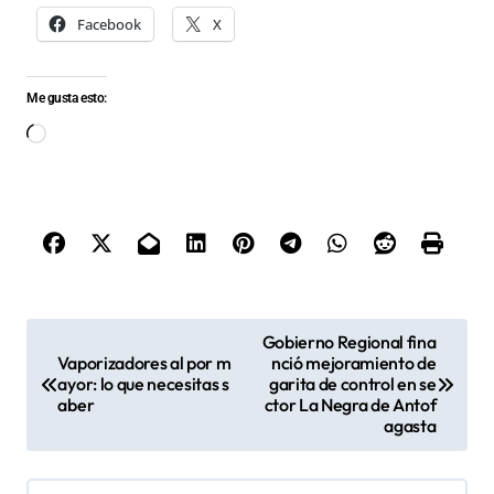
Facebook
X
Me gusta esto:
Cargando...
N
Gobierno Regional fina
Vaporizadores al por m
nció mejoramiento de
a
ayor: lo que necesitas s
garita de control en se
v
aber
ctor La Negra de Antof
agasta
e
g