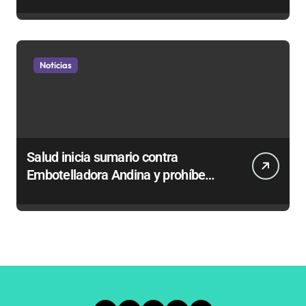
privatizar Codelco a defender una
empresa 100% estatal
Noticias
Salud inicia sumario contra
Embotelladora Andina y prohíbe
uso de caldera por graves riesgos
laborales