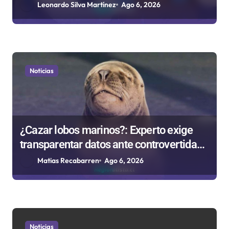
a
Antofagasta
Leonardo Silva Martínez
Ago 6, 2026
s
Noticias
¿Cazar lobos marinos?: Experto exige
transparentar datos ante controvertida
medida que evalúa el Gobierno
Matias Recabarren
Ago 6, 2026
Noticias