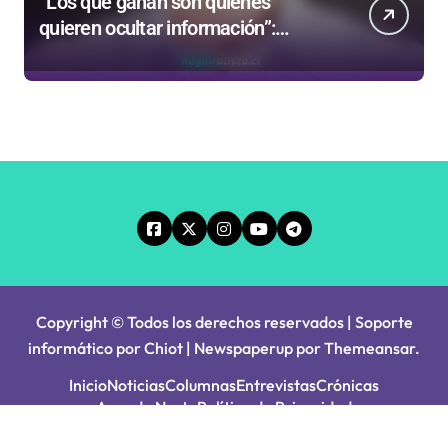
“Los que ganan son quienes
quieren ocultar información”:
Colegio de Periodistas cuestiona la
“Ley Mordaza 2.0”
Copyright © Todos los derechos reservados | Soporte
informático por Chiot
|
Newspaperup
por
Themeansar
.
Inicio
Noticias
Columnas
Entrevistas
Crónicas
Agenda Norte
Política de Privacidad
Principios Editoriales
Tarifa Servel 2025
Avisos Legales