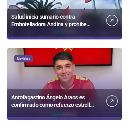
Salud inicia sumario contra
Embotelladora Andina y prohíbe
uso de caldera por graves riesgos
laborales
Noticias
Antofagastino Ángelo Araos es
confirmado como refuerzo estrella
de Unión Española