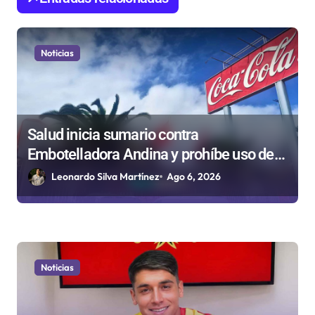
e
e
n
Noticias
t
r
a
Salud inicia sumario contra
d
Embotelladora Andina y prohíbe uso de
a
caldera por graves riesgos laborales
Leonardo Silva Martínez
Ago 6, 2026
s
Noticias