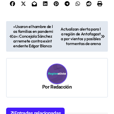
N
«Usaron el hambre de l
Actualizan alerta para l
as familias en pandemi
a
a región de Antofagast
a»: Concejala Sánchez
a por vientos y posibles
v
arremete contra exint
tormentas de arena
endente Edgar Blanco
e
g
a
c
i
Por
Redacción
ó
n
d
Entradas relacionadas