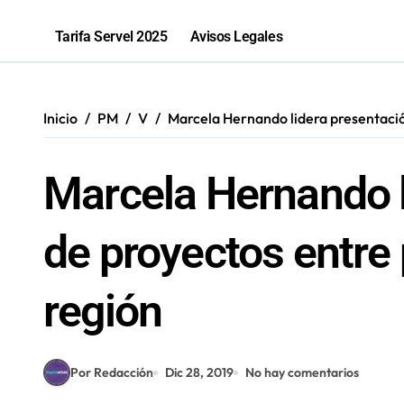
2,1 toneladas de marihuana fueron in
Tarifa Servel 2025
Avisos Legales
Inicio
PM
V
Marcela Hernando lidera presentació
Marcela Hernando l
de proyectos entre 
región
Por Redacción
Dic 28, 2019
No hay comentarios