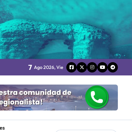
o
7
board
Ago 2026, Vie
 Gobierno
mpresa 100% estatal
les
les