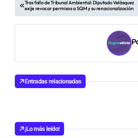
N
Tras fallo de Tribunal Ambiental: Diputado Velásquez
exije revocar permisos a SQM y su renacionalización
a
v
e
P
g
a
c
Entradas relacionadas
i
ó
n
d
¡Lo más leído!