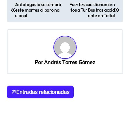
N
Antofagasta se sumará
Fuertes cuestionamien
este martes al paro na
tos a Tur Bus tras accid
a
cional
ente en Taltal
v
e
g
a
c
Por
Andrés Torres Gómez
i
ó
n
Entradas relacionadas
d
e
e
n