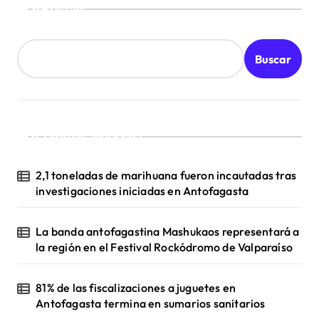
Buscar
t
r
Buscar
a
d
a
s
¡Ultimas Noticias!
2,1 toneladas de marihuana fueron incautadas tras
investigaciones iniciadas en Antofagasta
La banda antofagastina Mashukaos representará a
la región en el Festival Rockódromo de Valparaíso
81% de las fiscalizaciones a juguetes en
Antofagasta termina en sumarios sanitarios