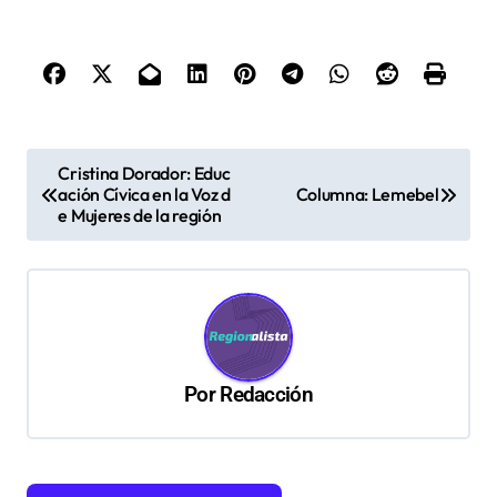
N
Cristina Dorador: Educ
ación Cívica en la Voz d
Columna: Lemebel
a
e Mujeres de la región
v
e
g
a
c
Por
Redacción
i
ó
n