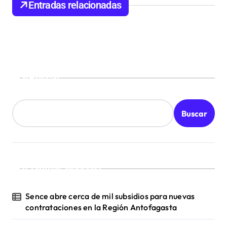
Entradas relacionadas
d
e
e
n
Buscar
t
r
Buscar
a
d
a
s
¡Ultimas Noticias!
Sence abre cerca de mil subsidios para nuevas
contrataciones en la Región Antofagasta