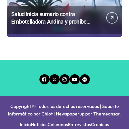
Salud inicia sumario contra
Embotelladora Andina y prohíbe
uso de caldera por graves riesgos
laborales
Copyright © Todos los derechos reservados | Soporte
informático por Chiot
|
Newspaperup
por
Themeansar
.
Inicio
Noticias
Columnas
Entrevistas
Crónicas