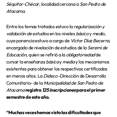
Séquitor-Chécar
, localidad cercana a
San Pedro de
Atacama
.
Entre los temas tratados estuvo la
regularización y
validación de estudios
en los niveles
básico
y
medio
,
cuya ponencia estuvo a cargo de
Víctor Díaz Becerra
,
encargado de nivelación de estudios de la
Seremi de
Educación
, quien se refirió a la
obligatoriedad
de
cursar la enseñanza
básica
y
media
y los mecanismos
existentes para obtener los respectivos certificados
en menos años. La
Dideco
-Dirección de Desarrollo
Comunitario- de la
Municipalidad de San Pedro de
Atacama
registra
125 inscripciones
para el primer
semestre de este año.
“Muchas veces hemos visto las dificultades que