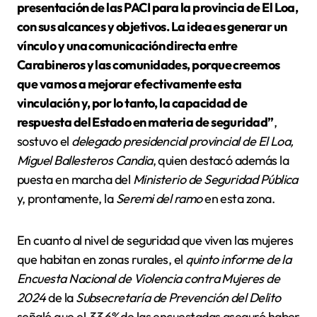
presentación de las PACI para la provincia de El Loa,
con sus alcances y objetivos. La idea es generar un
vínculo y una comunicación directa entre
Carabineros y las comunidades, porque creemos
que vamos a mejorar efectivamente esta
vinculación y, por lo tanto, la capacidad de
respuesta del Estado en materia de seguridad”
,
sostuvo el
delegado presidencial provincial de El Loa,
Miguel Ballesteros Candia
, quien destacó además la
puesta en marcha del
Ministerio de Seguridad Pública
y, prontamente, la
Seremi del ramo
en esta zona.
En cuanto al nivel de seguridad que viven las mujeres
que habitan en zonas rurales, el
quinto informe de la
Encuesta Nacional de Violencia contra Mujeres de
2024
de la
Subsecretaría de Prevención del Delito
señaló que el
33,6%
de las encuestadas aseguró haber