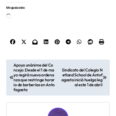
Me gusta esto:
Cargando...
N
Apoyo unánime del Co
ncejo: Desde el 1 de ma
Sindicato del Colegio N
a
yo regirá nueva ordena
etland School de Antof
v
nza que restringe horar
agasta inició huelga leg
io de barberías en Anto
al este 1 de abril
e
fagasta
g
a
c