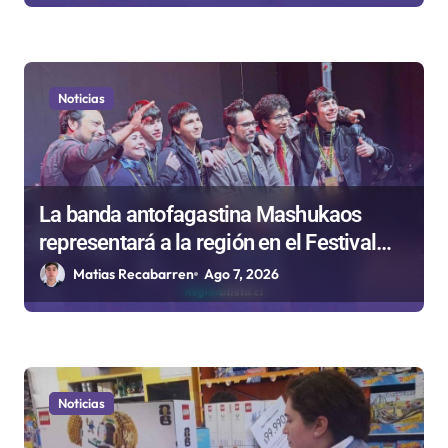
Noticias
La banda antofagastina Mashukaos
representará a la región en el Festival
Rockódromo de Valparaíso
Matias Recabarren
Ago 7, 2026
Noticias