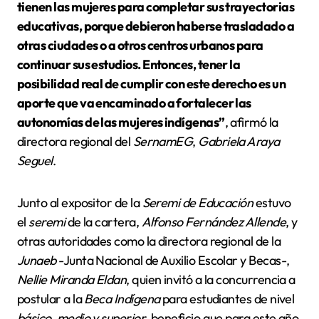
tienen las mujeres para completar sus trayectorias
educativas, porque debieron haberse trasladado a
otras ciudades o a otros centros urbanos para
continuar sus estudios. Entonces, tener la
posibilidad real de cumplir con este derecho es un
aporte que va encaminado a fortalecer las
autonomías de las mujeres indígenas”
, afirmó la
directora regional del
SernamEG
,
Gabriela Araya
Seguel
.
Junto al expositor de la
Seremi de Educación
estuvo
el
seremi
de la cartera,
Alfonso Fernández Allende
, y
otras autoridades como la directora regional de la
Junaeb
-Junta Nacional de Auxilio Escolar y Becas-,
Nellie Miranda Eldan
, quien invitó a la concurrencia a
postular a la
Beca Indígena
para estudiantes de nivel
básico, medio y superior
, beneficio que para este año