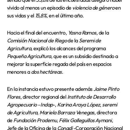
vivido al menos un episodio de
violencia de género
en
sus vidas y el
15,8%
, en el último año.
Hacia el final del encuentro,
Yasna Ramos
, de la
Comisión Nacional de Riego
de la
Seremi de
Agricultura
, explicó los alcances del programa
Pequeña Agricultura
, que es un subsidio destinado a
mejorar la superficie regada del país en espacios
menores a
dos hectáreas
.
En la instancia estuvo presente además
Jaime Pinto
Flores
, director regional del
Instituto de Desarrollo
Agropecuario
–
Indap
-,
Karina Araya López
,
seremi
de Agricultura
,
Mariela Barraza Venegas
, directora
de
Fundación Prodemu
,
Félix Galleguillos Aymani
,
Jefe de la Oficina de la
Conadi
-Corporación Nacional