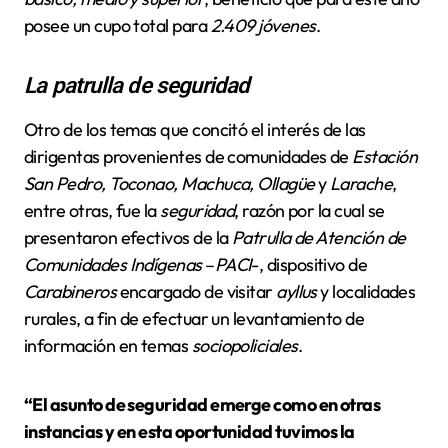
posee un cupo total para
2.409 jóvenes
.
La patrulla de seguridad
Otro de los temas que concitó el interés de las
dirigentas provenientes de comunidades de
Estación
San Pedro, Toconao, Machuca, Ollagüe
y
Larache
,
entre otras, fue la
seguridad
, razón por la cual se
presentaron efectivos de la
Patrulla de Atención de
Comunidades Indígenas
–
PACI
-, dispositivo de
Carabineros
encargado de visitar
ayllus
y localidades
rurales, a fin de efectuar un levantamiento de
información en temas
sociopoliciales
.
“El asunto de seguridad emerge como en otras
instancias y en esta oportunidad tuvimos la