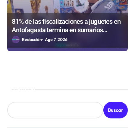
81% de las fiscalizaciones a juguetes en
Antofagasta termina en sumarios
sanitarios
Redacción
Ago 7, 2026
Buscar
Buscar