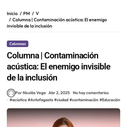
Inicio
PM
V
Columna | Contaminación acústica: El enemigo
invisible de la inclusión
Columnas
Columna | Contaminación
acústica: El enemigo invisible
de la inclusión
Por Nicolás Vega
Abr 2, 2025
No hay comentarios
#
acústica
#
Antofagasta
#
ciudad
#
contaminación
#
Educación
#
r