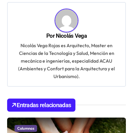
g
a
c
i
Por
Nicolás Vega
ó
Nicolás Vega Rojas es Arquitecto, Master en
n
Ciencias de la Tecnología y Salud, Mención en
d
mecánica e ingenierías, especialidad ACAU
(Ambientes y Confort para la Arquitectura y el
e
Urbanismo).
e
n
t
Entradas relacionadas
r
a
d
Columnas