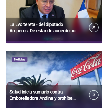
La «voltereta» del diputado
Arqueros: De estar de acuerdo con
privatizar Codelco a defender una
empresa 100% estatal
Noticias
Salud inicia sumario contra
Embotelladora Andina y prohíbe
uso de caldera por graves riesgos