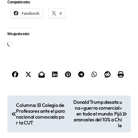
Comparte esto:
Facebook
X
Me gusta esto:
Cargando...
N
Donald Trump desata u
Columna: El Colegio de
na «guerra comercial»
a
Profesores ante el paro
en todo el mundo: Fijó
nacional convocado po
v
aranceles del 10% a Chi
r la CUT
le
e