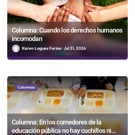
a
s
Columna: Cuando los derechos humanos
incomodan
Karen Lagues Farías
Jul 31, 2026
Columnas
Columna: En los comedores de la
educación pública no hay cuchillos ni