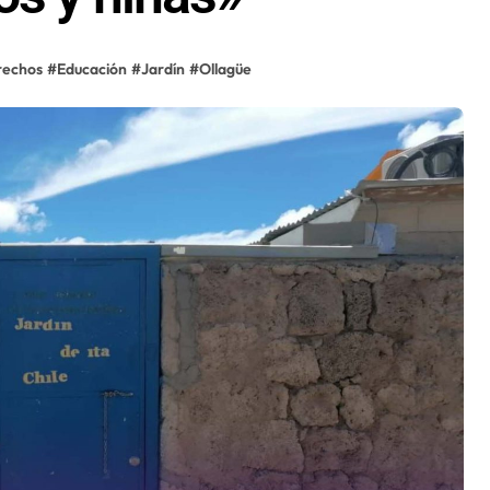
rechos
#
Educación
#
Jardín
#
Ollagüe