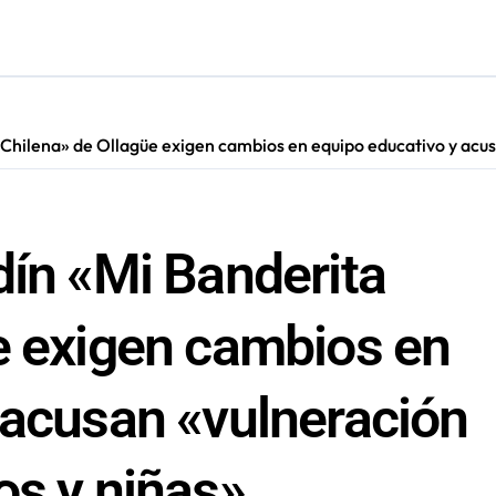
cautadas tras investigaciones iniciadas en Antofagasta
 Chilena» de Ollagüe exigen cambios en equipo educativo y acus
dín «Mi Banderita
e exigen cambios en
 acusan «vulneración
os y niñas»