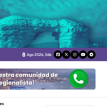
o
8
board
Ago 2026, Sáb
 Gobierno
mpresa 100% estatal
les
les