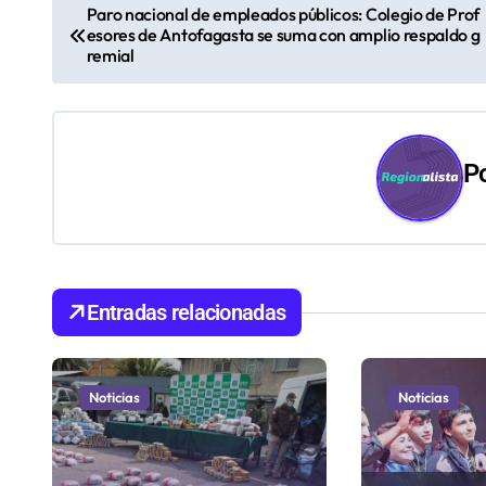
N
Paro nacional de empleados públicos: Colegio de Prof
esores de Antofagasta se suma con amplio respaldo g
a
remial
v
e
P
g
a
c
i
Entradas relacionadas
ó
n
Noticias
Noticias
d