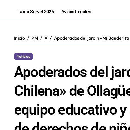
2,1 toneladas de marihuana fueron in
Tarifa Servel 2025
Avisos Legales
Inicio
PM
V
Apoderados del jardín «Mi Banderita
Noticias
Apoderados del jar
Chilena» de Ollagü
equipo educativo y
de derechos de niñ