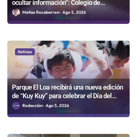
ocultar información”: Colegio de
s
Periodistas cuestiona la “Ley Mordaza
Matias Recabarren
Ago 5, 2026
2.0”
Noticias
Parque El Loa recibirá una nueva edición
de “Kuy Kuy” para celebrar el Día del
Niño
Redacción
Ago 5, 2026