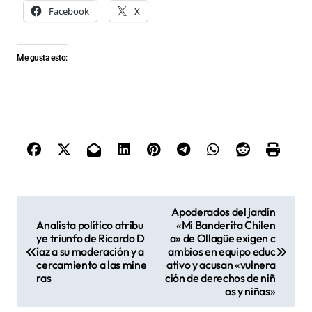
Facebook
X
Me gusta esto:
N
Apoderados del jardín
Analista político atribu
«Mi Banderita Chilen
a
ye triunfo de Ricardo D
a» de Ollagüe exigen c
v
íaz a su moderación y a
ambios en equipo educ
cercamiento a las mine
ativo y acusan «vulnera
e
ras
ción de derechos de niñ
os y niñas»
g