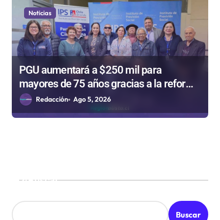
Noticias
PGU aumentará a $250 mil para
mayores de 75 años gracias a la reforma
aprobada el 2025
Redacción
Ago 5, 2026
Buscar
Buscar