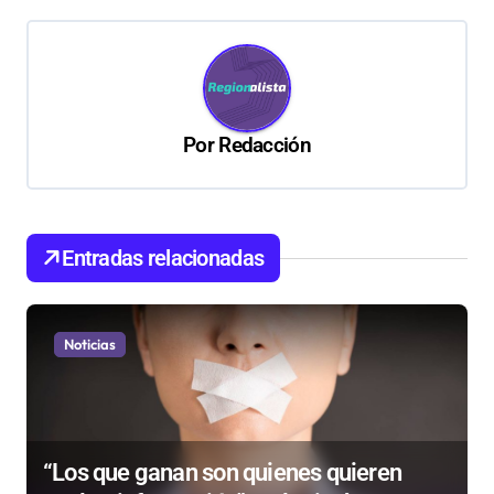
a
c
i
ó
Por
Redacción
n
d
e
Entradas relacionadas
e
n
t
Noticias
r
a
d
“Los que ganan son quienes quieren
a