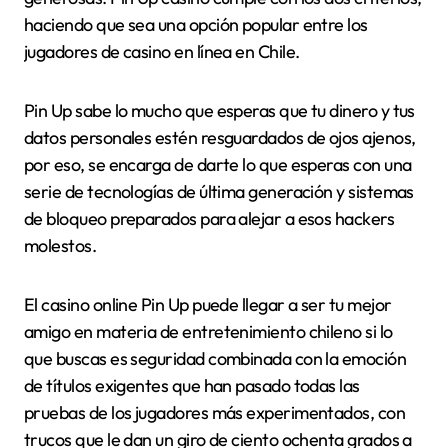
haciendo que sea una opción popular entre los
jugadores de casino en línea en Chile.
Pin Up sabe lo mucho que esperas que tu dinero y tus
datos personales estén resguardados de ojos ajenos,
por eso, se encarga de darte lo que esperas con una
serie de tecnologías de última generación y sistemas
de bloqueo preparados para alejar a esos hackers
molestos.
El casino online Pin Up puede llegar a ser tu mejor
amigo en materia de entretenimiento chileno si lo
que buscas es seguridad combinada con la emoción
de títulos exigentes que han pasado todas las
pruebas de los jugadores más experimentados, con
trucos que le dan un giro de ciento ochenta grados a