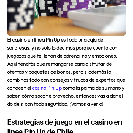
El casino en línea Pin Up es toda una caja de
sorpresas, y no solo lo decimos porque cuenta con
juegazos que te llenan de adrenalina y emociones.
Aquí tendrás que remangarse para disfrutar de
ofertas y paquetes de bonos, pero si además lo
combinas todo con consejos y trucos de expertos que
conocen el
casino Pin Up
como la palma de su mano y
saben cómo sacarle provecho, entonces vas a dar el
do de sí con toda seguridad. ¡Vamos a verlo!
Estrategias de juego en el casino en
línea Pin Up de Chile