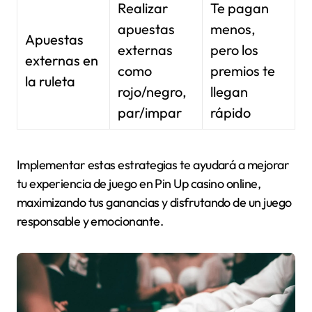
Realizar
Te pagan
apuestas
menos,
Apuestas
externas
pero los
externas en
como
premios te
la ruleta
rojo/negro,
llegan
par/impar
rápido
Implementar estas estrategias te ayudará a mejorar
tu experiencia de juego en Pin Up casino online,
maximizando tus ganancias y disfrutando de un juego
responsable y emocionante.