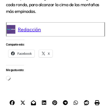
cada ronda, para alcanzar la cima de las montañas
más empinadas.
Redacción
Comparte esto:
Facebook
X
Me gusta esto:
Cargando...