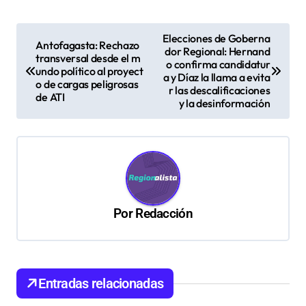
N
Elecciones de Goberna
Antofagasta: Rechazo
dor Regional: Hernand
a
transversal desde el m
o confirma candidatur
undo político al proyect
v
a y Díaz la llama a evita
o de cargas peligrosas
r las descalificaciones
de ATI
e
y la desinformación
g
a
c
i
ó
Por
Redacción
n
d
e
Entradas relacionadas
e