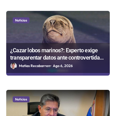
Noticias
¿Cazar lobos marinos?: Experto exige
transparentar datos ante controvertida
medida que evalúa el Gobierno
Matias Recabarren
Ago 6, 2026
Noticias