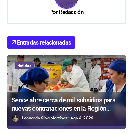
c
Por
Redacción
i
ó
n
d
Entradas relacionadas
e
e
Noticias
n
t
r
Sence abre cerca de mil subsidios para
a
nuevas contrataciones en la Región
d
Antofagasta
Leonardo Silva Martínez
Ago 6, 2026
a
s