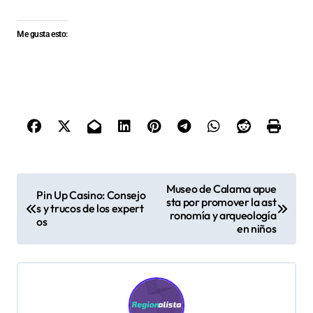
Me gusta esto:
N
Museo de Calama apue
Pin Up Casino: Consejo
sta por promover la ast
a
s y trucos de los expert
ronomía y arqueología
os
v
en niños
e
g
a