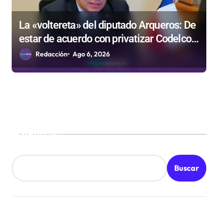
La «voltereta» del diputado Arqueros: De
estar de acuerdo con privatizar Codelco a
defender una empresa 100% estatal
Redacción
Ago 6, 2026
Buscar
Buscar