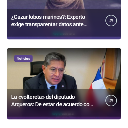
¿Cazar lobos marinos?: Experto
exige transparentar datos ante
controvertida medida que evalúa el
Gobierno
Noticias
La «voltereta» del diputado
Arqueros: De estar de acuerdo con
privatizar Codelco a defender una
empresa 100% estatal