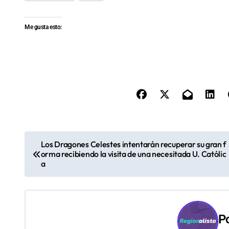
Me gusta esto:
N
Los Dragones Celestes intentarán recuperar su gran f
orma recibiendo la visita de una necesitada U. Católic
a
a
v
e
P
g