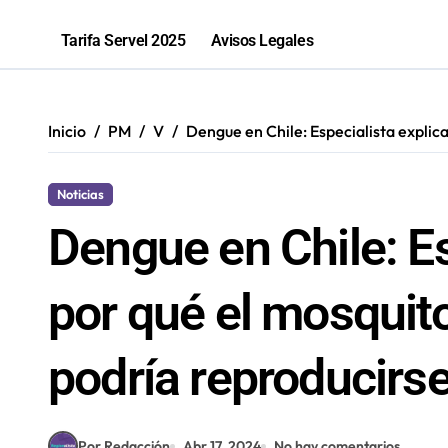
La «voltereta» del diputado Arquero
Tarifa Servel 2025
Avisos Legales
Salud inicia sumario contra Embotell
Antofagastino Ángelo Araos es conf
Inicio
PM
V
Dengue en Chile: Especialista explic
2,1 toneladas de marihuana fueron in
Noticias
Dengue en Chile: Es
por qué el mosquit
podría reproducirse
Por Redacción
Abr 17, 2024
No hay comentarios