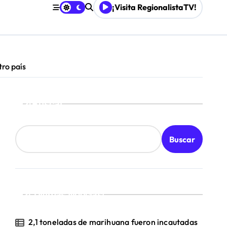
¡Visita RegionalistaTV!
mpresa 100% estatal
les
tro país
Buscar
Buscar
¡Ultimas Noticias!
2,1 toneladas de marihuana fueron incautadas