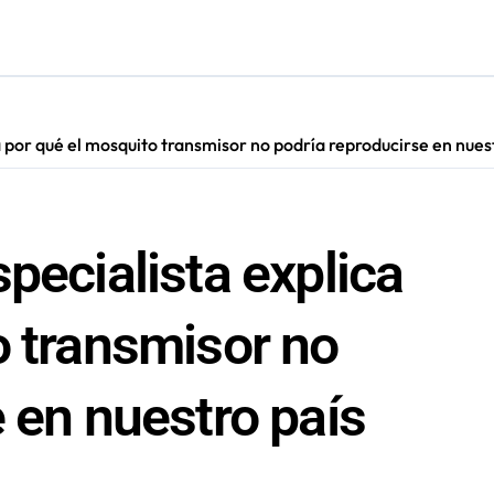
s: De estar de acuerdo con privatizar Codelco a defender una e
adora Andina y prohíbe uso de caldera por graves riesgos labora
irmado como refuerzo estrella de Unión Española
a por qué el mosquito transmisor no podría reproducirse en nues
cautadas tras investigaciones iniciadas en Antofagasta
pecialista explica
o transmisor no
 en nuestro país