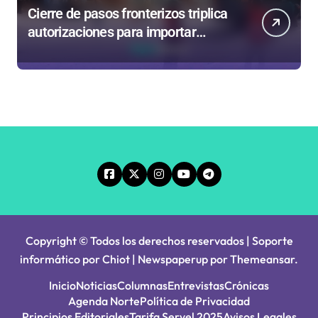
Cierre de pasos fronterizos triplica
autorizaciones para importar
carnes por Paso Jama
Copyright © Todos los derechos reservados | Soporte
informático por Chiot
|
Newspaperup
por
Themeansar
.
Inicio
Noticias
Columnas
Entrevistas
Crónicas
Agenda Norte
Política de Privacidad
Principios Editoriales
Tarifa Servel 2025
Avisos Legales