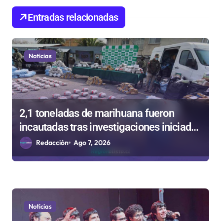
n
Entradas relacionadas
d
e
Noticias
e
n
t
r
2,1 toneladas de marihuana fueron
a
incautadas tras investigaciones iniciadas
d
en Antofagasta
Redacción
Ago 7, 2026
a
s
Noticias