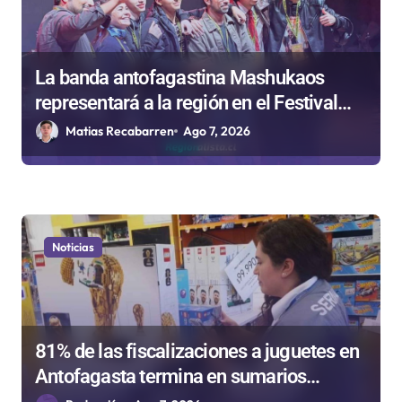
La banda antofagastina Mashukaos
representará a la región en el Festival
Rockódromo de Valparaíso
Matias Recabarren
Ago 7, 2026
Noticias
81% de las fiscalizaciones a juguetes en
Antofagasta termina en sumarios
sanitarios