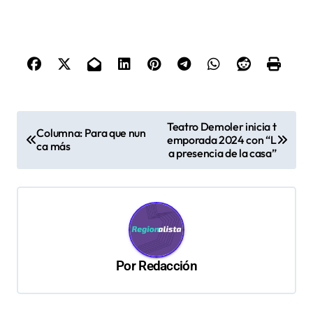
N
Teatro Demoler inicia t
Columna: Para que nun
emporada 2024 con “L
a
ca más
a presencia de la casa”
v
e
g
a
c
Por
Redacción
i
ó