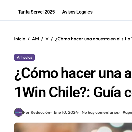
Antofagastina Constanza Soto compet
Tarifa Servel 2025
Avisos Legales
Inicio
AM
V
¿Cómo hacer una apuesta en el sitio
Artículos
¿Cómo hacer una ap
1Win Chile?: Guía 
Por Redacción
Ene 10, 2024
No hay comentarios
#
apu