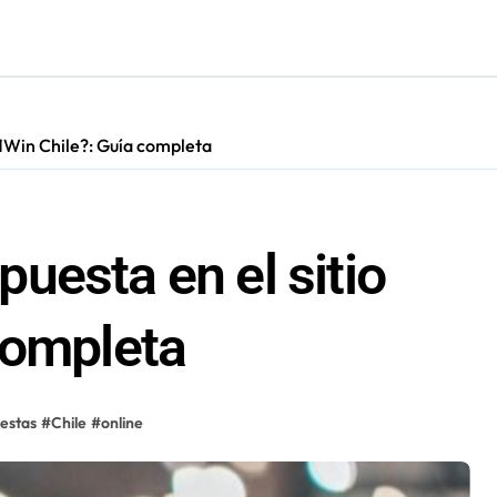
irá en Maldivas, Portugal y Brasil por el Tour Mundial de Body
 1Win Chile?: Guía completa
uesta en el sitio
completa
estas
#
Chile
#
online