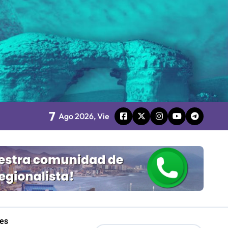
board
 Gobierno
mpresa 100% estatal
7
les
Ago 2026, Vie
Mordaza 2.0”
les