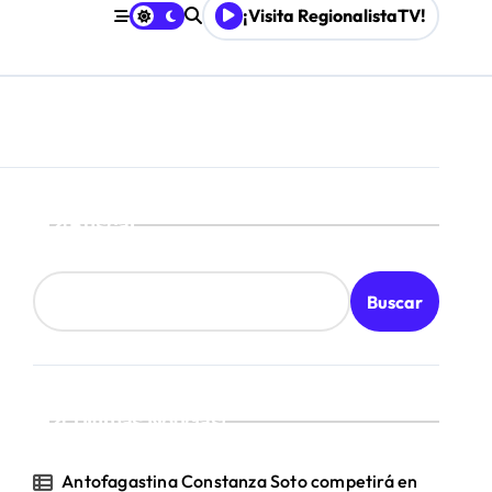
¡Visita RegionalistaTV!
board
Buscar
Buscar
¡Ultimas Noticias!
Antofagastina Constanza Soto competirá en