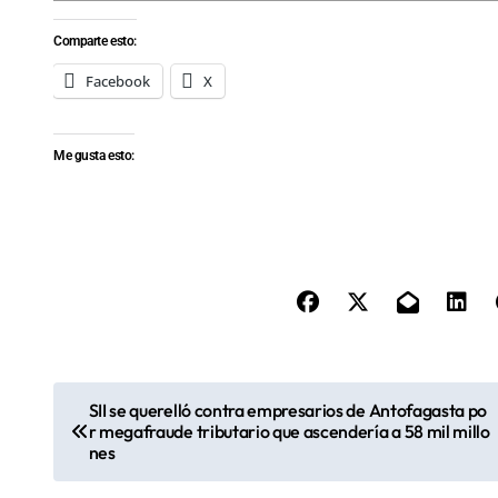
Comparte esto:
Facebook
X
Me gusta esto:
N
SII se querelló contra empresarios de Antofagasta po
r megafraude tributario que ascendería a 58 mil millo
a
nes
v