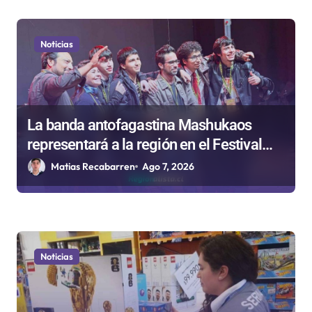
Noticias
La banda antofagastina Mashukaos
representará a la región en el Festival
Rockódromo de Valparaíso
Matias Recabarren
Ago 7, 2026
Noticias