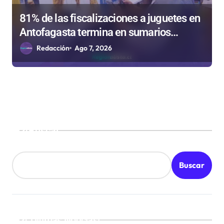
81% de las fiscalizaciones a juguetes en
Antofagasta termina en sumarios
sanitarios
Redacción
Ago 7, 2026
Buscar
Buscar
¡Ultimas Noticias!