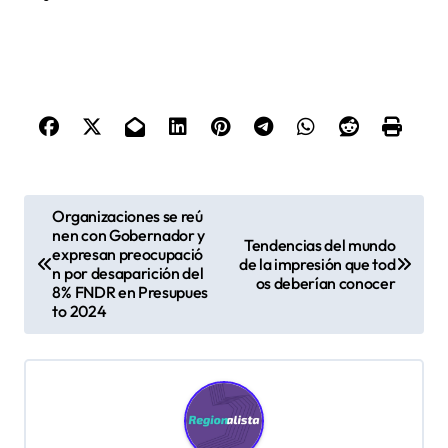
N
Organizaciones se reú
nen con Gobernador y
a
Tendencias del mundo
expresan preocupació
de la impresión que tod
v
n por desaparición del
os deberían conocer
8% FNDR en Presupues
e
to 2024
g
a
c
i