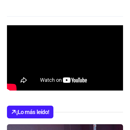
¡Lo más leído!