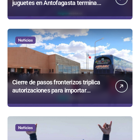
juguetes en Antofagasta termina
en sumarios sanitarios
Noticias
Cierre de pasos fronterizos triplica
autorizaciones para importar
carnes por Paso Jama
Noticias