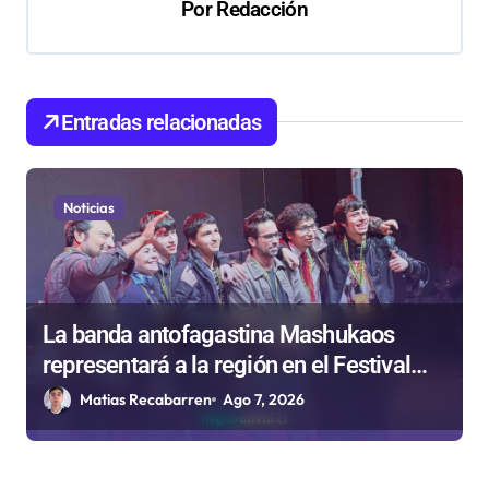
Por
Redacción
ó
n
d
Entradas relacionadas
e
e
n
Noticias
t
r
a
La banda antofagastina Mashukaos
d
representará a la región en el Festival
a
Rockódromo de Valparaíso
Matias Recabarren
Ago 7, 2026
s