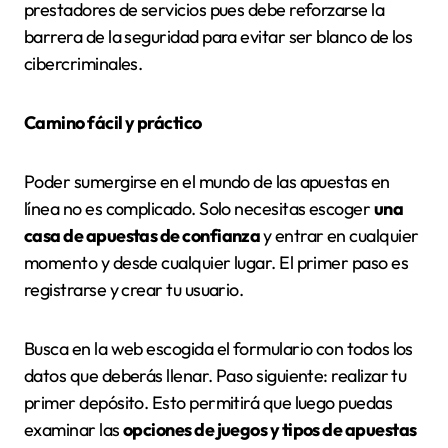
prestadores de servicios pues debe reforzarse la
barrera de la seguridad para evitar ser blanco de los
cibercriminales.
Camino fácil y práctico
Poder sumergirse en el mundo de las apuestas en
línea no es complicado. Solo necesitas escoger
una
casa de apuestas de confianza
y entrar en cualquier
momento y desde cualquier lugar. El primer paso es
registrarse y crear tu usuario.
Busca en la web escogida el formulario con todos los
datos que deberás llenar. Paso siguiente: realizar tu
primer depósito. Esto permitirá que luego puedas
examinar las
opciones de juegos y tipos de apuestas