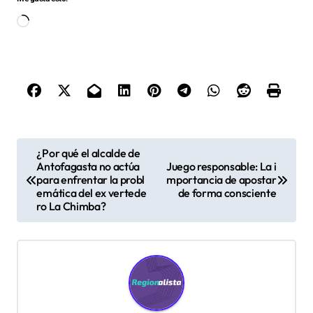
Cargando...
N
¿Por qué el alcalde de
Antofagasta no actúa
Juego responsable: La i
a
para enfrentar la probl
mportancia de apostar
v
emática del ex vertede
de forma consciente
ro La Chimba?
e
g
a
c
i