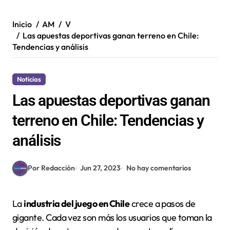
Inicio
AM
V
Las apuestas deportivas ganan terreno en Chile:
Tendencias y análisis
Noticias
Las apuestas deportivas ganan
terreno en Chile: Tendencias y
análisis
Por Redacción
Jun 27, 2023
No hay comentarios
La
industria del juego en Chile
crece a pasos de
gigante. Cada vez son más los usuarios que toman la