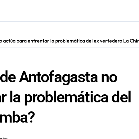
ara nuevas contrataciones en la Región Antofagasta
no actúa para enfrentar la problemática del ex vertedero La Ch
 de Antofagasta no
r la problemática del
himba?
rios