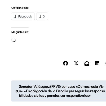
Comparte esto:
Facebook
X
Me gusta esto:
Cargando...
N
Senador Velásquez (FRVS) por caso «Democracia Viv
a»: «Es obligación de la Fiscalía perseguir las responsa
a
bilidades civiles y penales correspondientes»
v