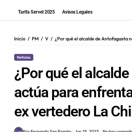
Sence abre cerca de mil subsidios p
Tarifa Servel 2025
Avisos Legales
Inicio
PM
V
¿Por qué el alcalde de Antofagasta 
Noticias
¿Por qué el alcalde
actúa para enfrenta
ex vertedero La C
Por Fernando San Román
Jun 25, 2023
No hay comenta