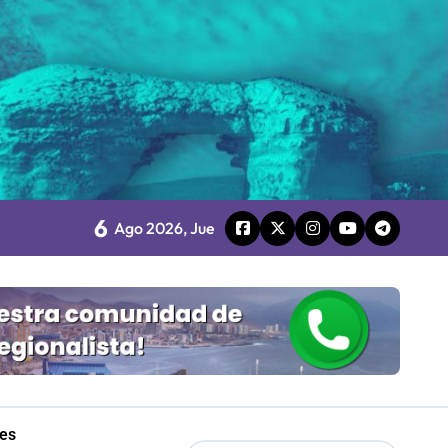
 Gobierno
mpresa 100% estatal
les
6
Ago 2026, Jue
Mordaza 2.0”
les