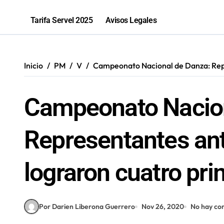
Sence abre cerca de mil subsidios p
Tarifa Servel 2025
Avisos Legales
Inicio
PM
V
Campeonato Nacional de Danza: Repr
Campeonato Nacion
Representantes an
lograron cuatro pr
Por Darien Liberona Guerrero
Nov 26, 2020
No hay co