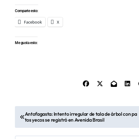
Comparte esto:
Facebook
X
Me gusta esto:
N
Antofagasta: Intento irregular de tala de árbol con pa
tos yecos se registró en Avenida Brasil
a
v