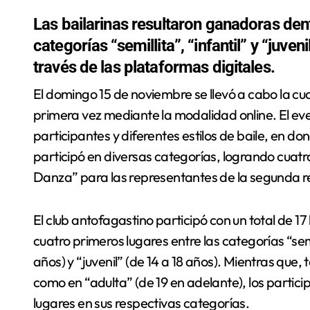
Las bailarinas resultaron ganadoras dent
categorías “semillita”, “infantil” y “juve
través de las plataformas digitales.
El domingo 15 de noviembre se llevó a cabo la cuarta versión del Dance Challenge Magallanes por
primera vez mediante la modalidad online. El eve
participantes y diferentes estilos de baile, en 
participó en diversas categorías, logrando cuatr
Danza” para las representantes de la segunda r
El club antofagastino participó con un total de 17
cuatro primeros lugares entre las categorías “semil
años) y “juvenil” (de 14 a 18 años). Mientras que,
como en “adulta” (de 19 en adelante), los parti
lugares en sus respectivas categorías.