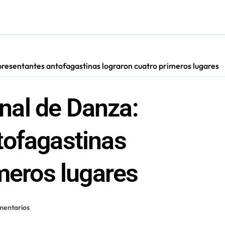
ara nuevas contrataciones en la Región Antofagasta
esentantes antofagastinas lograron cuatro primeros lugares
al de Danza:
tofagastinas
imeros lugares
mentarios