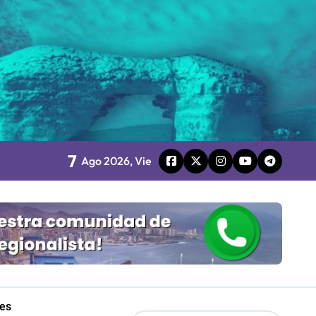
 Gobierno
mpresa 100% estatal
les
7
Ago 2026, Vie
Mordaza 2.0”
les