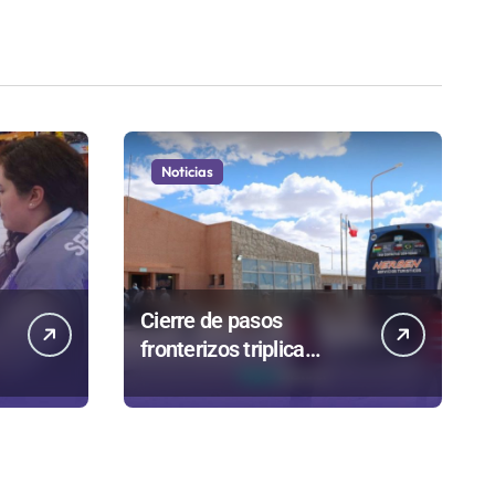
Noticias
Cierre de pasos
fronterizos triplica
autorizaciones para
n
importar carnes por
Paso Jama