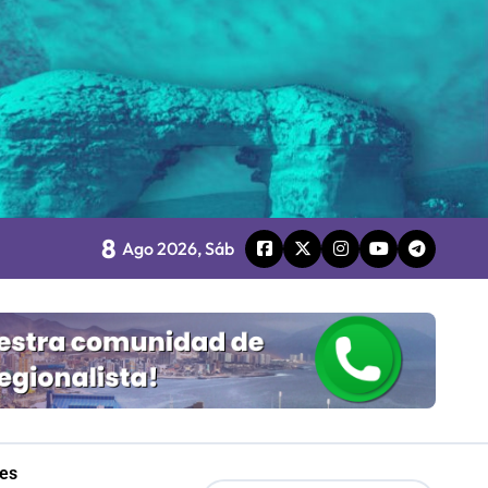
o
8
board
Ago 2026, Sáb
 Gobierno
mpresa 100% estatal
les
les