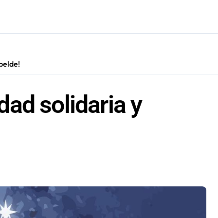
cautadas tras investigaciones iniciadas en Antofagasta
ebelde!
idad solidaria y