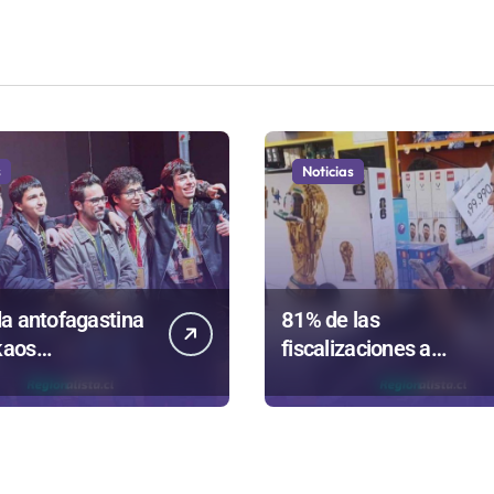
s
Noticias
a antofagastina
81% de las
kaos
fiscalizaciones a
ntará a la región
juguetes en
Antofagasta termina e
romo de
sumarios sanitarios
íso