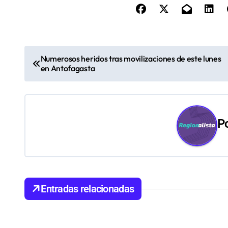
N
Numerosos heridos tras movilizaciones de este lunes
en Antofagasta
a
v
e
P
g
a
c
Entradas relacionadas
i
ó