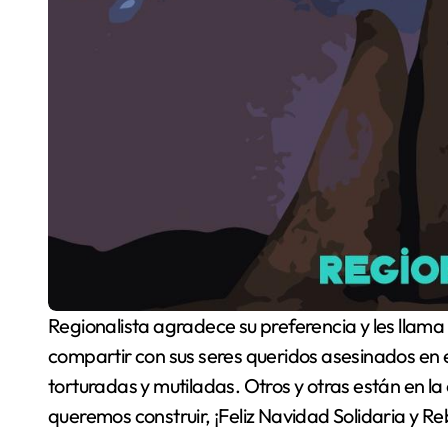
Regionalista agradece su preferencia y les llama a no olvidar que hay familias que no podrán
compartir con sus seres queridos asesinados en el
torturadas y mutiladas. Otros y otras están en la c
queremos construir, ¡Feliz Navidad Solidaria y Re