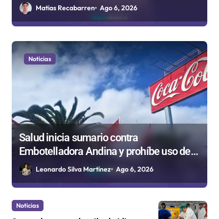
medida que evalúa el Gobierno
Matias Recabarren
Ago 6, 2026
Noticias
Antofagastino Ángelo Araos es
confirmado como refuerzo estrella de
Unión Española
Matias Recabarren
Ago 6, 2026
Noticias