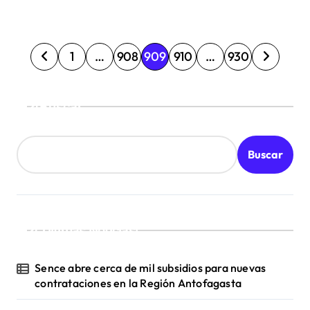
P
1
…
908
909
910
…
930
a
g
Buscar
i
n
Buscar
a
c
i
¡Ultimas Noticias!
ó
n
Sence abre cerca de mil subsidios para nuevas
d
contrataciones en la Región Antofagasta
e