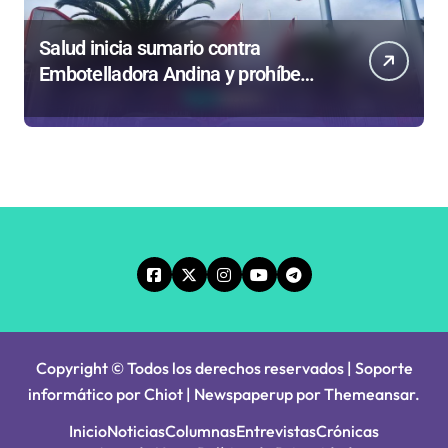
Salud inicia sumario contra
Embotelladora Andina y prohíbe
uso de caldera por graves riesgos
laborales
Copyright © Todos los derechos reservados | Soporte
informático por Chiot
|
Newspaperup
por
Themeansar
.
Inicio
Noticias
Columnas
Entrevistas
Crónicas