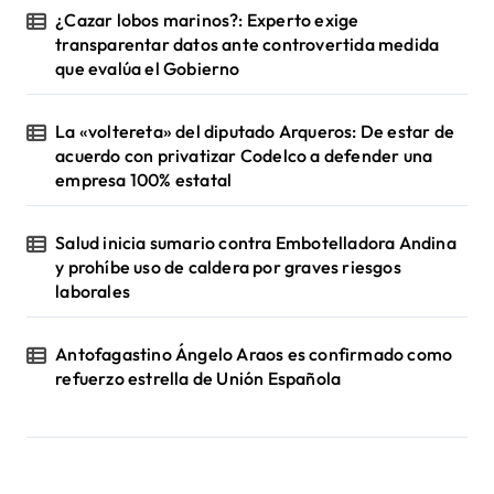
¿Cazar lobos marinos?: Experto exige
e
transparentar datos ante controvertida medida
n
que evalúa el Gobierno
t
r
La «voltereta» del diputado Arqueros: De estar de
acuerdo con privatizar Codelco a defender una
a
empresa 100% estatal
d
a
Salud inicia sumario contra Embotelladora Andina
y prohíbe uso de caldera por graves riesgos
s
laborales
Antofagastino Ángelo Araos es confirmado como
refuerzo estrella de Unión Española