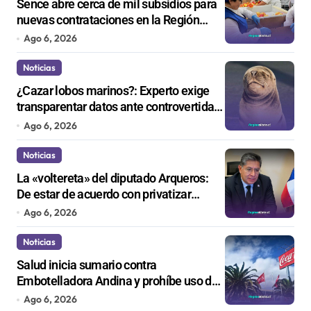
Sence abre cerca de mil subsidios para
nuevas contrataciones en la Región
Antofagasta
Ago 6, 2026
Noticias
¿Cazar lobos marinos?: Experto exige
transparentar datos ante controvertida
medida que evalúa el Gobierno
Ago 6, 2026
Noticias
La «voltereta» del diputado Arqueros:
De estar de acuerdo con privatizar
Codelco a defender una empresa 100%
Ago 6, 2026
estatal
Noticias
Salud inicia sumario contra
Embotelladora Andina y prohíbe uso de
caldera por graves riesgos laborales
Ago 6, 2026