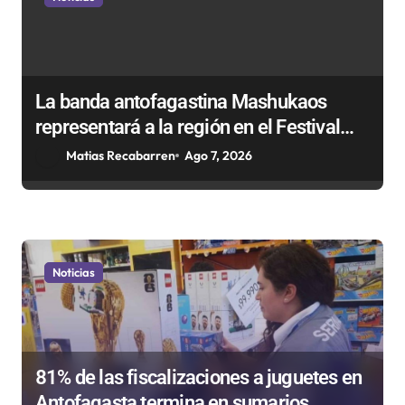
La banda antofagastina Mashukaos
representará a la región en el Festival
Rockódromo de Valparaíso
Matias Recabarren
Ago 7, 2026
Noticias
81% de las fiscalizaciones a juguetes en
Antofagasta termina en sumarios