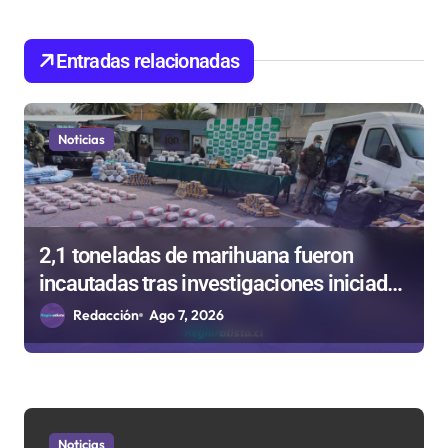
d
e
Entradas relacionadas
e
n
Noticias
t
r
a
d
2,1 toneladas de marihuana fueron
incautadas tras investigaciones iniciadas
a
en Antofagasta
Redacción
Ago 7, 2026
s
Noticias