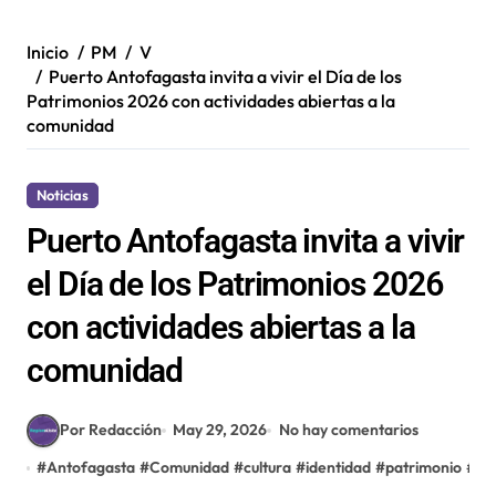
Inicio
PM
V
Puerto Antofagasta invita a vivir el Día de los
Patrimonios 2026 con actividades abiertas a la
comunidad
Noticias
Puerto Antofagasta invita a vivir
el Día de los Patrimonios 2026
con actividades abiertas a la
comunidad
Por Redacción
May 29, 2026
No hay comentarios
#
Antofagasta
#
Comunidad
#
cultura
#
identidad
#
patrimonio
#
pu