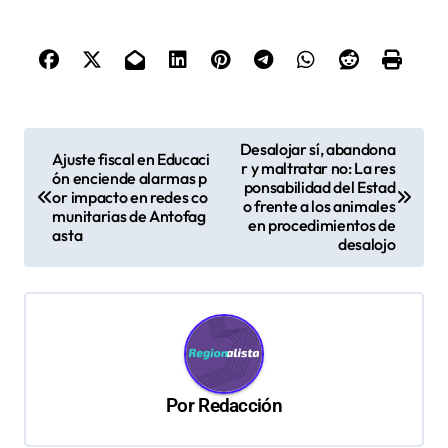
N
Desalojar sí, abandona
Ajuste fiscal en Educaci
r y maltratar no: La res
a
ón enciende alarmas p
ponsabilidad del Estad
or impacto en redes co
v
o frente a los animales
munitarias de Antofag
en procedimientos de
asta
e
desalojo
g
a
c
i
ó
Por
Redacción
n