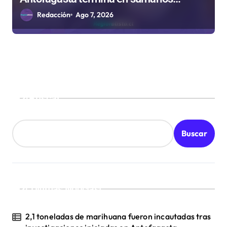
sanitarios
Redacción
Ago 7, 2026
Buscar
Buscar
¡Ultimas Noticias!
2,1 toneladas de marihuana fueron incautadas tras