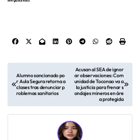
Me gusta esto:
N
Acusan al SEA de ignor
Alumno sancionado po
ar observaciones: Com
a
r Aula Segura retorna a
unidad de Toconao va a
v
clases tras denunciar p
la justicia para frenar s
roblemas sanitarios
ondajes mineros en áre
e
a protegida
g
a
c
i