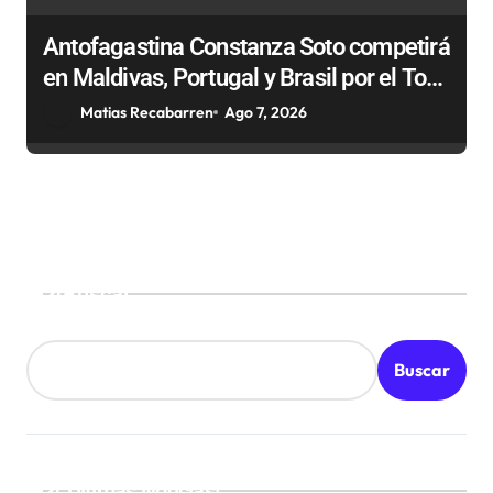
Antofagastina Constanza Soto competirá
en Maldivas, Portugal y Brasil por el Tour
Mundial de Bodyboard
Matias Recabarren
Ago 7, 2026
Buscar
Buscar
¡Ultimas Noticias!