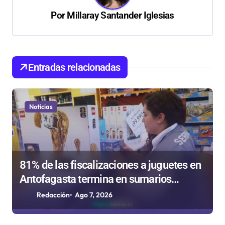
ó
Por
Millaray Santander Iglesias
n
d
e
Entradas relacionadas
e
n
Noticias
t
r
a
d
81% de las fiscalizaciones a juguetes en
Antofagasta termina en sumarios
a
sanitarios
Redacción
Ago 7, 2026
s