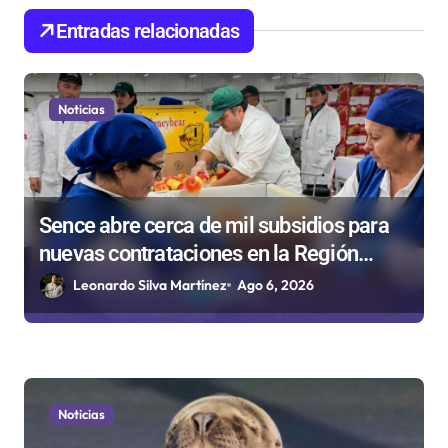
e
Entradas relacionadas
e
n
t
Noticias
r
a
d
Sence abre cerca de mil subsidios para
a
nuevas contrataciones en la Región
s
Antofagasta
Leonardo Silva Martínez
Ago 6, 2026
Noticias