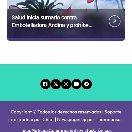
Salud inicia sumario contra
Embotelladora Andina y prohíbe
uso de caldera por graves riesgos
laborales
Copyright © Todos los derechos reservados | Soporte
informático por Chiot
|
Newspaperup
por
Themeansar
.
Inicio
Noticias
Columnas
Entrevistas
Crónicas