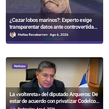
¿Cazar lobos marinos?: Experto exige
transparentar datos ante controvertida
medida que evalúa el Gobierno
Matias Recabarren
Ago 6, 2026
Noticias
La «voltereta» del diputado Arqueros: De
estar de acuerdo con privatizar Codelco a
defender una empresa 100% estatal
Redacción
Ago 6, 2026