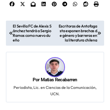
N
El Sevilla FC de Alexis S
Escritoras de Antofaga
ánchez tendrá a Sergio
sta exponen brechas d
a
Ramos como nuevo du
e género y barreras en
v
eño
la literatura chilena
e
g
a
c
Por
Matias Recabarren
i
Periodista, Lic. en Ciencias de la Comunicación,
ó
UCN.
n
d