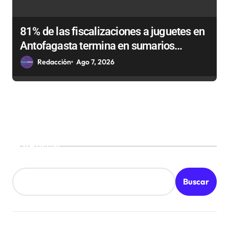
81% de las fiscalizaciones a juguetes en
Antofagasta termina en sumarios
sanitarios
Redacción
Ago 7, 2026
Buscar
Buscar