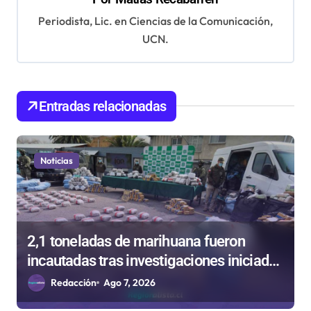
i
Periodista, Lic. en Ciencias de la Comunicación,
ó
UCN.
n
d
e
Entradas relacionadas
e
n
Noticias
t
r
a
2,1 toneladas de marihuana fueron
d
incautadas tras investigaciones iniciadas
a
en Antofagasta
Redacción
Ago 7, 2026
s