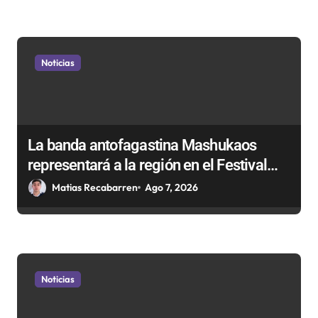
Noticias
La banda antofagastina Mashukaos
representará a la región en el Festival
Rockódromo de Valparaíso
Matias Recabarren
Ago 7, 2026
Noticias