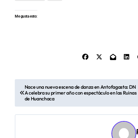
Me gusta esto:
N
Nace una nueva escena de danza en Antofagasta: DN
A celebra su primer año con espectáculo en las Ruinas
a
de Huanchaca
v
e
g