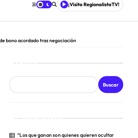
¡Visita RegionalistaTV!
Mordaza 2.0”
 de bono acordado tras negociación
Buscar
Buscar
¡Ultimas Noticias!
“Los que ganan son quienes quieren ocultar