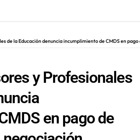
cultar información”: Colegio de Periodistas cuestiona la “Ley 
ales de la Educación denuncia incumplimiento de CMDS en pago
sores y Profesionales
nuncia
 CMDS en pago de
 negociación