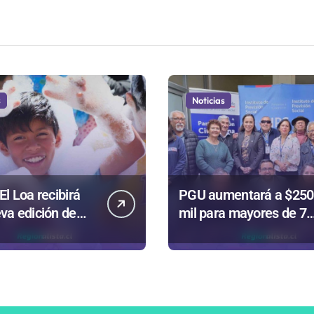
s
Noticias
El Loa recibirá
PGU aumentará a $250
va edición de
mil para mayores de 75
y” para celebrar
años gracias a la
el Niño
reforma aprobada el
2025