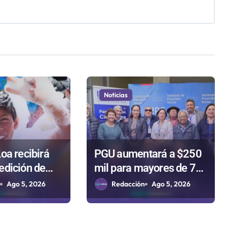
Noticias
oa recibirá
PGU aumentará a $250
edición de
mil para mayores de 75
para celebrar
años gracias a la
n
Ago 5, 2026
Redacción
Ago 5, 2026
Niño
reforma aprobada el
2025