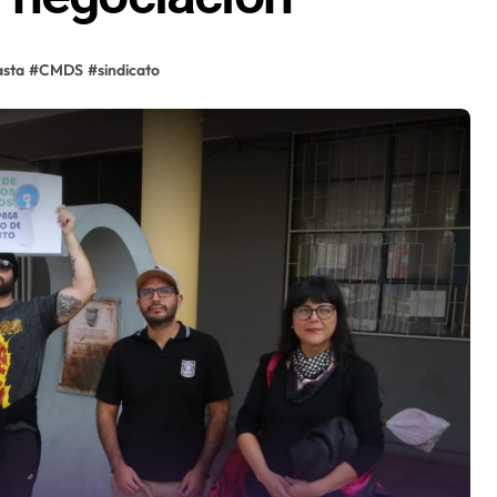
asta
#
CMDS
#
sindicato