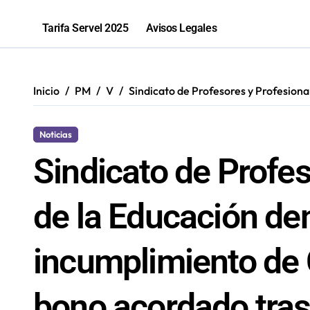
“Los que ganan son quienes quieren o
Tarifa Servel 2025
Avisos Legales
Inicio
PM
V
Sindicato de Profesores y Profesion
Noticias
Sindicato de Profe
de la Educación de
incumplimiento de
bono acordado tras