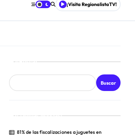
¡Visita RegionalistaTV!
Mordaza 2.0”
Buscar
Buscar
¡Ultimas Noticias!
81% de las fiscalizaciones a juguetes en