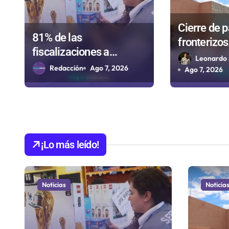
e
Cierre de 
e
81% de las
fronterizos 
fiscalizaciones a
autorizaci
n
Leonardo 
juguetes en Antofagasta
Redacción
Ago 7, 2026
importar c
Ago 7, 2026
t
termina en sumarios
Paso Jam
sanitarios
r
a
d
¡Lo más leído!
a
s
Noticias
Noticia