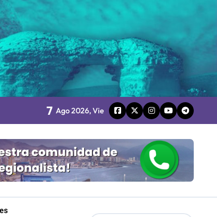
Mordaza 2.0”
7
Ago 2026, Vie
board
 Gobierno
mpresa 100% estatal
les
les