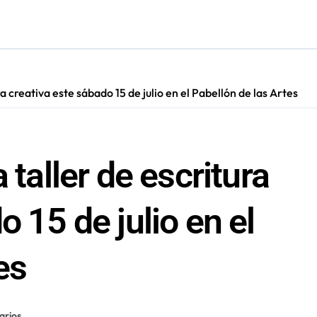
irmado como refuerzo estrella de Unión Española
más de 60 personas en San Pedro de Atacama
cultar información”: Colegio de Periodistas cuestiona la “Ley 
ra creativa este sábado 15 de julio en el Pabellón de las Artes
s en Antofagasta termina en sumarios sanitarios
 taller de escritura
 15 de julio en el
es
arios