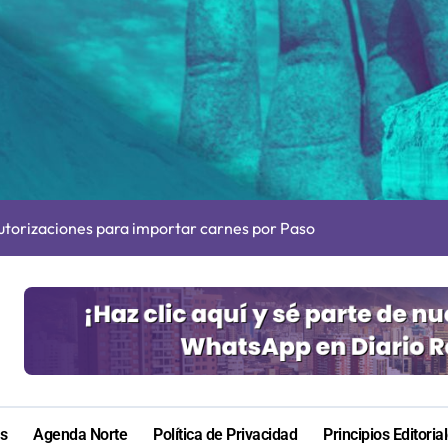
cultar información”: Colegio de Periodistas cuestiona la “Ley 
s en Antofagasta termina en sumarios sanitarios
 autorizaciones para importar carnes por Paso Jama
irá en Maldivas, Portugal y Brasil por el Tour Mundial de Body
ara nuevas contrataciones en la Región Antofagasta
e transparentar datos ante controvertida medida que evalúa el
s: De estar de acuerdo con privatizar Codelco a defender una e
adora Andina y prohíbe uso de caldera por graves riesgos labora
as
Agenda Norte
Política de Privacidad
Principios Editoria