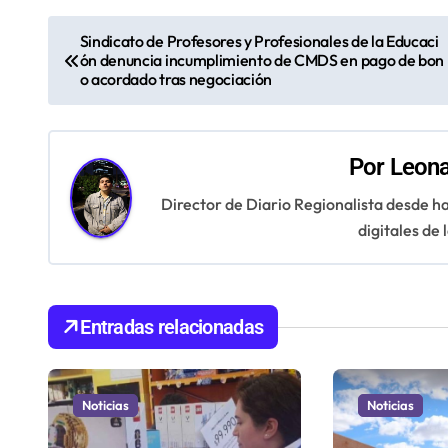
N
Sindicato de Profesores y Profesionales de la Educaci
ón denuncia incumplimiento de CMDS en pago de bon
a
o acordado tras negociación
v
e
Por
Leona
g
Director de Diario Regionalista desde ha
digitales de
a
c
i
Entradas relacionadas
ó
n
Noticias
Noticias
d