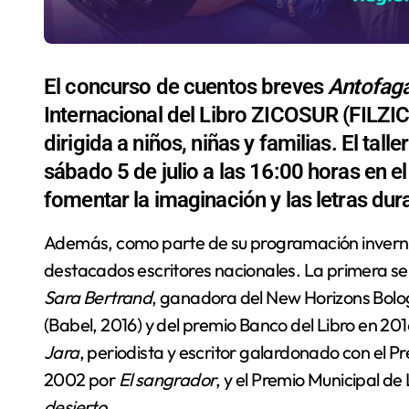
El concurso de cuentos breves
Antofaga
Internacional del Libro ZICOSUR (FILZIC
dirigida a niños, niñas y familias. El talle
sábado 5 de julio a las 16:00 horas en e
fomentar la imaginación y las letras dur
Además, como parte de su programación invernal, el concurso realizará dos charlas online con
destacados escritores nacionales. La primera se r
Sara Bertrand
, ganadora del New Horizons Bol
(Babel, 2016) y del premio Banco del Libro en 20
Jara
, periodista y escritor galardonado con el Pr
2002 por
El sangrador
, y el Premio Municipal de
desierto
.