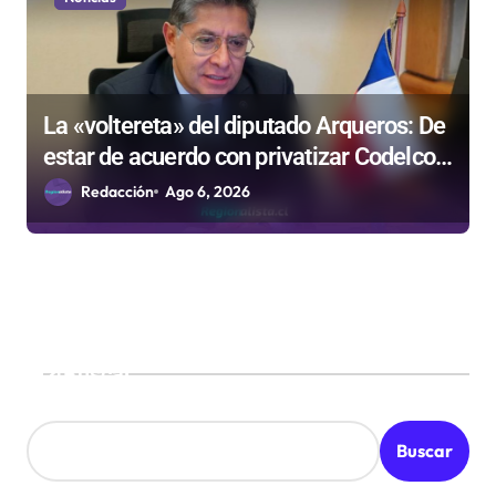
La «voltereta» del diputado Arqueros: De
estar de acuerdo con privatizar Codelco a
defender una empresa 100% estatal
Redacción
Ago 6, 2026
Buscar
Buscar