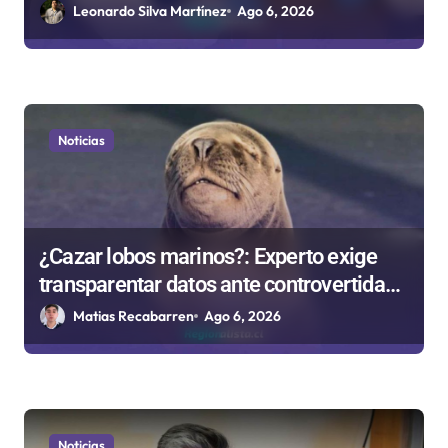
Antofagasta
Leonardo Silva Martínez
Ago 6, 2026
a
s
Noticias
¿Cazar lobos marinos?: Experto exige
transparentar datos ante controvertida
medida que evalúa el Gobierno
Matias Recabarren
Ago 6, 2026
Noticias