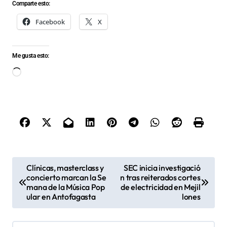
Comparte esto:
Facebook
X
Me gusta esto:
Cargando...
N
Clínicas, masterclass y
SEC inicia investigació
concierto marcan la Se
n tras reiterados cortes
a
mana de la Música Pop
de electricidad en Mejil
v
ular en Antofagasta
lones
e