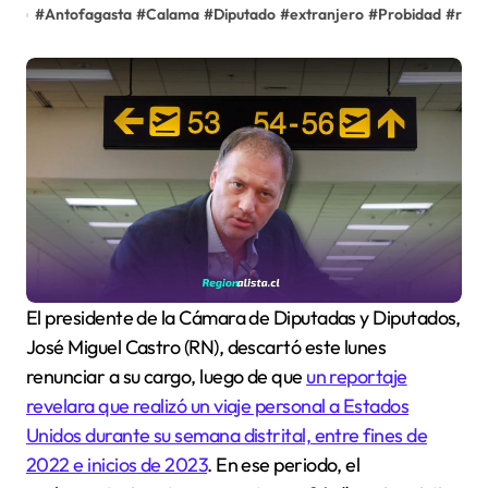
#
Antofagasta
#
Calama
#
Diputado
#
extranjero
#
Probidad
#
renu
El presidente de la Cámara de Diputadas y Diputados,
José Miguel Castro (RN), descartó este lunes
renunciar a su cargo, luego de que
un reportaje
revelara que realizó un viaje personal a Estados
Unidos durante su semana distrital, entre fines de
2022 e inicios de 2023
. En ese periodo, el