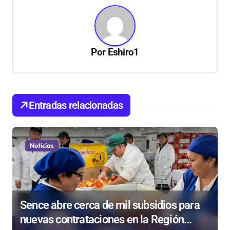
g
a
c
Por
Eshiro1
i
ó
n
d
Entradas relacionadas
e
e
Noticias
n
t
r
Sence abre cerca de mil subsidios para
a
nuevas contrataciones en la Región
d