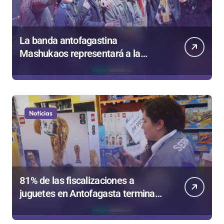
La banda antofagastina
Mashukaos representará a la
región en el Festival Rockódromo
de Valparaíso
Noticias
81% de las fiscalizaciones a
juguetes en Antofagasta termina
en sumarios sanitarios