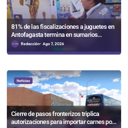
81% de las fiscalizaciones a juguetes en
Antofagasta termina en sumarios
sanitarios
Redacción
Ago 7, 2026
Noticias
Cierre de pasos fronterizos triplica
autorizaciones para importar carnes por