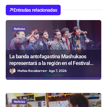
d
e
Entradas relacionadas
e
n
Noticias
t
r
a
d
La banda antofagastina Mashukaos
representará a la región en el Festival
a
Rockódromo de Valparaíso
Matias Recabarren
Ago 7, 2026
s
Noticias