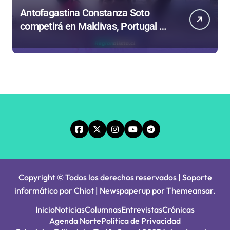
Antofagastina Constanza Soto
competirá en Maldivas, Portugal y
Brasil por el Tour Mundial de
Bodyboard
Copyright © Todos los derechos reservados | Soporte
informático por Chiot
|
Newspaperup
por
Themeansar
.
Inicio
Noticias
Columnas
Entrevistas
Crónicas
Agenda Norte
Política de Privacidad