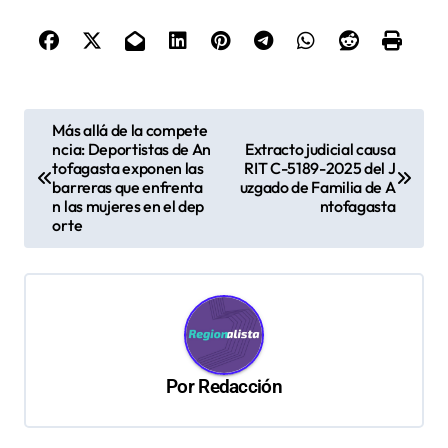
N
Más allá de la compete
ncia: Deportistas de An
Extracto judicial causa
a
tofagasta exponen las
RIT C-5189-2025 del J
v
barreras que enfrenta
uzgado de Familia de A
n las mujeres en el dep
ntofagasta
e
orte
g
a
c
i
ó
Por
Redacción
n