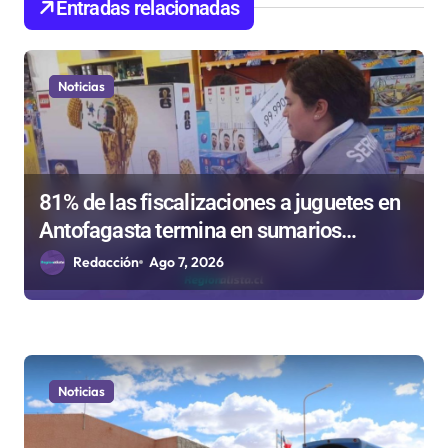
d
Entradas relacionadas
e
e
Noticias
n
t
r
81% de las fiscalizaciones a juguetes en
a
Antofagasta termina en sumarios
d
sanitarios
Redacción
Ago 7, 2026
a
s
Noticias