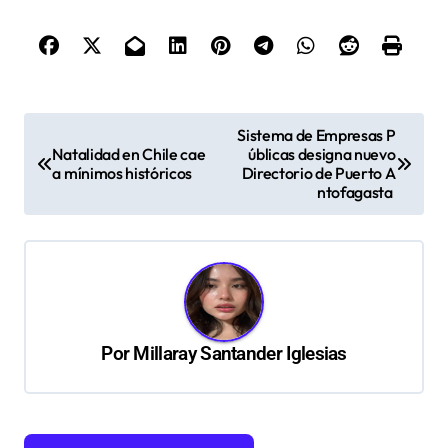
N
Sistema de Empresas P
Natalidad en Chile cae
úblicas designa nuevo
a
a mínimos históricos
Directorio de Puerto A
v
ntofagasta
e
g
a
c
Por
Millaray Santander Iglesias
i
ó
n