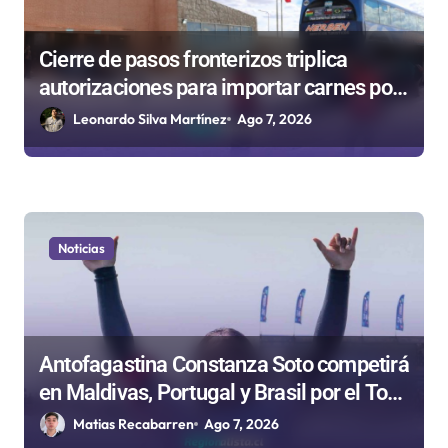
Cierre de pasos fronterizos triplica
autorizaciones para importar carnes por
Paso Jama
Leonardo Silva Martínez
Ago 7, 2026
Noticias
Antofagastina Constanza Soto competirá
en Maldivas, Portugal y Brasil por el Tour
Mundial de Bodyboard
Matias Recabarren
Ago 7, 2026