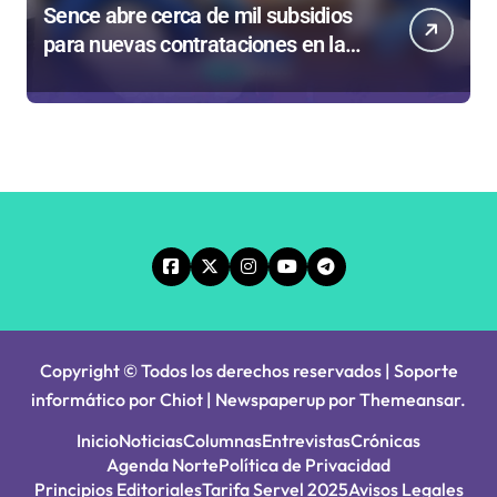
Sence abre cerca de mil subsidios
para nuevas contrataciones en la
Región Antofagasta
Copyright © Todos los derechos reservados | Soporte
informático por Chiot
|
Newspaperup
por
Themeansar
.
Inicio
Noticias
Columnas
Entrevistas
Crónicas
Agenda Norte
Política de Privacidad
Principios Editoriales
Tarifa Servel 2025
Avisos Legales