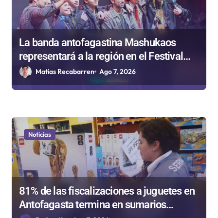
La banda antofagastina Mashukaos
representará a la región en el Festival
Rockódromo de Valparaíso
Matias Recabarren
Ago 7, 2026
Noticias
81% de las fiscalizaciones a juguetes en
Antofagasta termina en sumarios