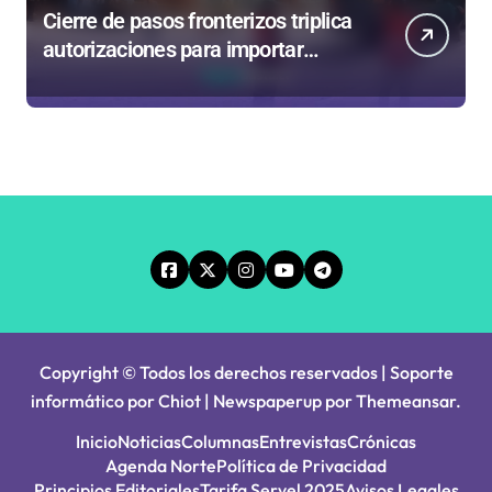
Cierre de pasos fronterizos triplica
autorizaciones para importar
carnes por Paso Jama
Copyright © Todos los derechos reservados | Soporte
informático por Chiot
|
Newspaperup
por
Themeansar
.
Inicio
Noticias
Columnas
Entrevistas
Crónicas
Agenda Norte
Política de Privacidad
Principios Editoriales
Tarifa Servel 2025
Avisos Legales