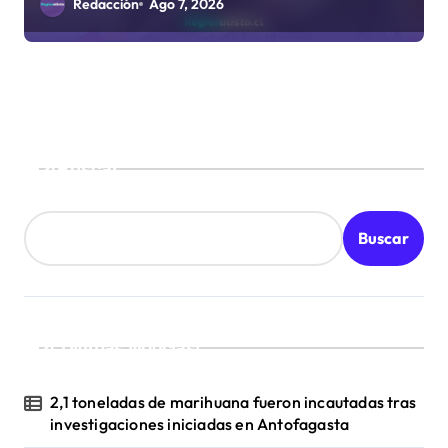
sanitarios
Redacción
Ago 7, 2026
Buscar
Buscar
¡Ultimas Noticias!
2,1 toneladas de marihuana fueron incautadas tras
investigaciones iniciadas en Antofagasta