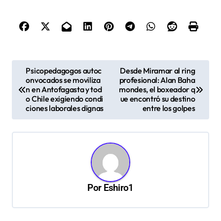
N
Psicopedagogos autoc
Desde Miramar al ring
onvocados se moviliza
profesional: Alan Baha
a
n en Antofagasta y tod
mondes, el boxeador q
v
o Chile exigiendo condi
ue encontró su destino
ciones laborales dignas
entre los golpes
e
g
a
c
i
Por
Eshiro1
ó
n