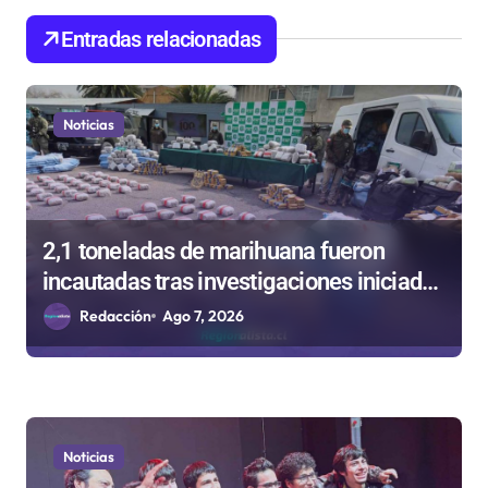
d
Entradas relacionadas
e
e
n
Noticias
t
r
a
2,1 toneladas de marihuana fueron
d
incautadas tras investigaciones iniciadas
a
en Antofagasta
Redacción
Ago 7, 2026
s
Noticias