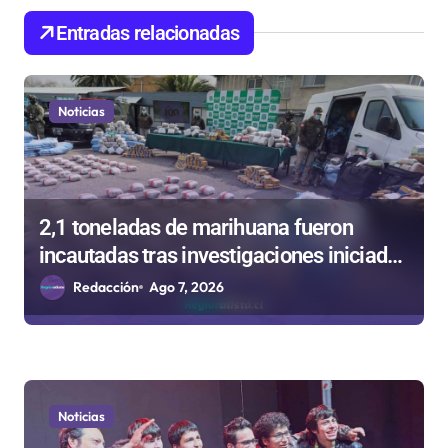
e
Entradas relacionadas
n
t
Noticias
r
a
d
a
2,1 toneladas de marihuana fueron
s
incautadas tras investigaciones iniciadas
en Antofagasta
Redacción
Ago 7, 2026
Noticias