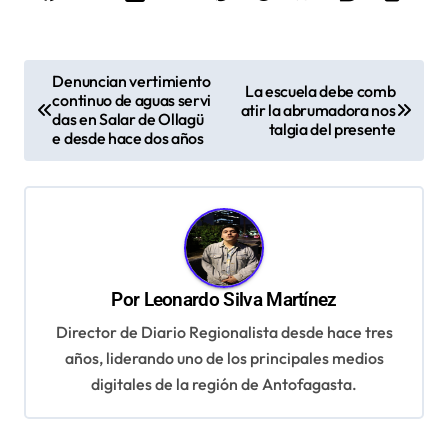
N
Denuncian vertimiento
La escuela debe comb
continuo de aguas servi
a
atir la abrumadora nos
das en Salar de Ollagü
talgia del presente
v
e desde hace dos años
e
g
a
c
Por
Leonardo Silva Martínez
i
Director de Diario Regionalista desde hace tres
ó
años, liderando uno de los principales medios
n
digitales de la región de Antofagasta.
d
e