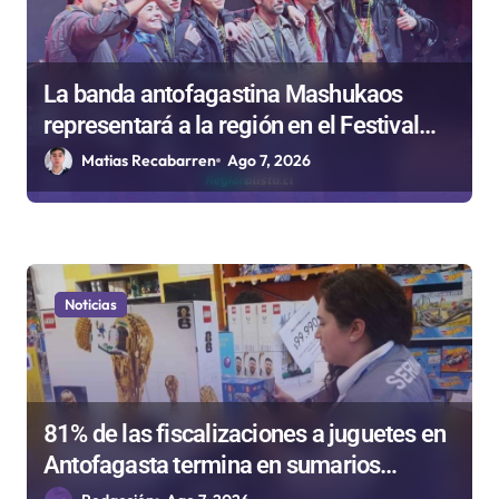
La banda antofagastina Mashukaos
representará a la región en el Festival
Rockódromo de Valparaíso
Matias Recabarren
Ago 7, 2026
Noticias
81% de las fiscalizaciones a juguetes en
Antofagasta termina en sumarios
sanitarios