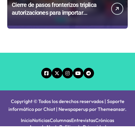
Cierre de pasos fronterizos triplica
autorizaciones para importar
carnes por Paso Jama
Copyright © Todos los derechos reservados | Soporte
informático por Chiot
|
Newspaperup
por
Themeansar
.
Inicio
Noticias
Columnas
Entrevistas
Crónicas
Agenda Norte
Política de Privacidad
Principios Editoriales
Tarifa Servel 2025
Avisos Legales