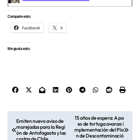
Comparte esto:
Facebook
X
Me gusta esto:
N
15 años de espera: A pa
Emiten nuevo aviso de
so de tortuga avanza i
a
marejadas para la Regi
mplementación del Pla
ón de Antofagasta y las
v
n de Descontaminació
costas de Chile