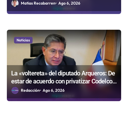
medida que evalúa el Gobierno
Matias Recabarren
Ago 6, 2026
Noticias
La «voltereta» del diputado Arqueros: De
estar de acuerdo con privatizar Codelco a
defender una empresa 100% estatal
Redacción
Ago 6, 2026