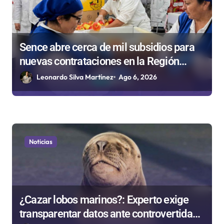
a
d
a
Sence abre cerca de mil subsidios para
s
nuevas contrataciones en la Región
Antofagasta
Leonardo Silva Martínez
Ago 6, 2026
Noticias
¿Cazar lobos marinos?: Experto exige
transparentar datos ante controvertida