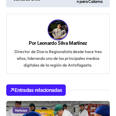
n para Calama
e
g
a
c
i
Por
Leonardo Silva Martínez
ó
Director de Diario Regionalista desde hace tres
n
años, liderando uno de los principales medios
d
digitales de la región de Antofagasta.
e
e
Entradas relacionadas
n
t
r
Noticias