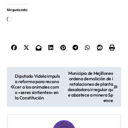
Me gusta esto:
Cargando...
N
Municipio de Mejillones
Diputado Videla impuls
ordena demolición de i
a
a reforma para recono
nstalaciones de planta
cer a los animales com
v
desaladora irregular qu
o «seres sintientes» en
e abastece a minera Sp
la Constitución
e
ence
g
a
c