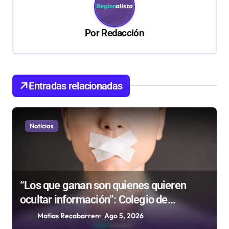
i
ó
Por
Redacción
n
d
e
Entradas relacionadas
e
n
Noticias
t
r
a
d
“Los que ganan son quienes quieren
ocultar información”: Colegio de
a
Periodistas cuestiona la “Ley Mordaza
Matias Recabarren
Ago 5, 2026
s
2.0”