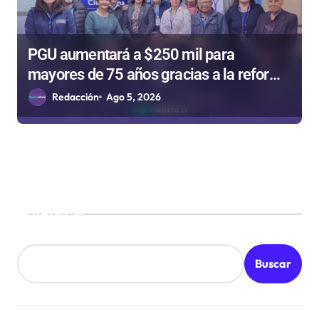
PGU aumentará a $250 mil para
mayores de 75 años gracias a la reforma
aprobada el 2025
Redacción
Ago 5, 2026
Buscar
Buscar