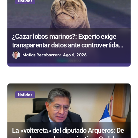
Noticias
¿Cazar lobos marinos?: Experto exige
transparentar datos ante controvertida
medida que evalúa el Gobierno
Matias Recabarren
Ago 6, 2026
Noticias
La «voltereta» del diputado Arqueros: De