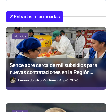
d
e
Entradas relacionadas
e
n
Noticias
t
r
a
d
Sence abre cerca de mil subsidios para
nuevas contrataciones en la Región
a
Antofagasta
Leonardo Silva Martínez
Ago 6, 2026
s