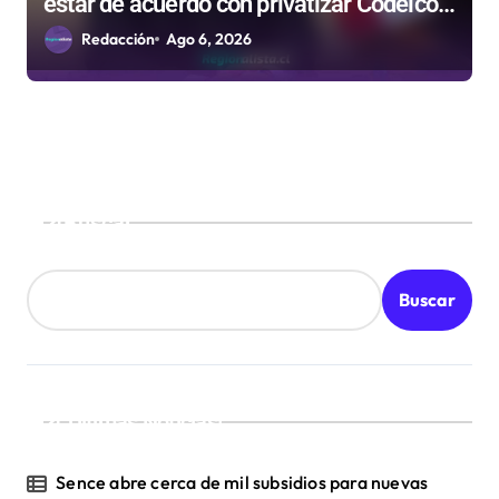
estar de acuerdo con privatizar Codelco a
defender una empresa 100% estatal
Redacción
Ago 6, 2026
Buscar
Buscar
¡Ultimas Noticias!
Sence abre cerca de mil subsidios para nuevas