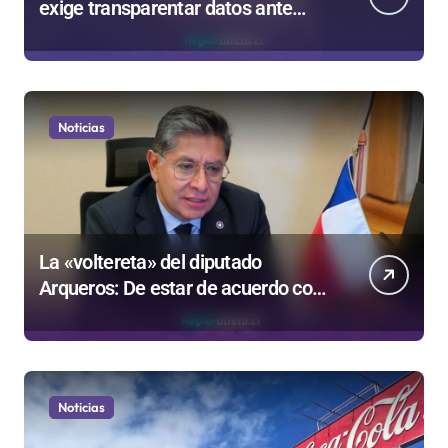
exige transparentar datos ante
controvertida medida que evalúa el
Gobierno
Noticias
La «voltereta» del diputado
Arqueros: De estar de acuerdo con
privatizar Codelco a defender una
empresa 100% estatal
Noticias