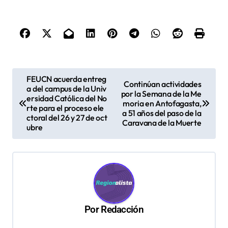
N
FEUCN acuerda entreg
Continúan actividades
a del campus de la Univ
a
por la Semana de la Me
ersidad Católica del No
moria en Antofagasta,
v
rte para el proceso ele
a 51 años del paso de la
ctoral del 26 y 27 de oct
Caravana de la Muerte
e
ubre
g
a
c
i
ó
Por
Redacción
n